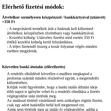
Elérhető fizetési módok:
Átvételkor személyesen készpénzzel / bankkártyával (utánvét)
+350 Ft
- A megvásárolt termékek árát a futárnak kell kifizetned
átvételkor, készpénzben (forintban) vagy bankkártyával.
- Kezelési költség: Utánvétes fizetési mód esetén 350 Ft
értékű kezelési költség kerül felszámításra.
- A teljes fizetendő összeg a kosár folyamat végén minden
esetben megjelenik.
Közvetlen banki átutalás (előrefizetés)
A rendelés elküldését követően e-mailben megkapod a
proforma számlát minden részletével együtt, a megrendelés
kifizetéséhez.
Kérjük vedd figyelembe, hogy a banki utalás átfutási ideje
több napot is igénybe vehet és a rendelés elindítása a fizetés
véglegesítése után történik meg.
Az utalással történő vásárlásnál nem szükséges rögtön fizetni,
csak egy adott határidőn belül kell megtenned ezt.
Amíg nem történik meg az utalás és véglegesítése, addig a