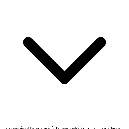
Ha szerszámot keres a precíz famegmunkáláshoz, a Tvardy lapos