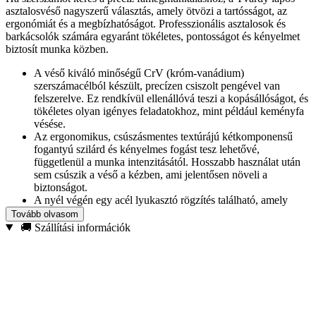
asztalosvéső nagyszerű választás, amely ötvözi a tartósságot, az
ergonómiát és a megbízhatóságot. Professzionális asztalosok és
barkácsolók számára egyaránt tökéletes, pontosságot és kényelmet
biztosít munka közben.
A véső kiváló minőségű CrV (króm-vanádium)
szerszámacélból készült, precízen csiszolt pengével van
felszerelve. Ez rendkívül ellenállóvá teszi a kopásállóságot, és
tökéletes olyan igényes feladatokhoz, mint például keményfa
vésése.
Az ergonomikus, csúszásmentes textúrájú kétkomponensű
fogantyú szilárd és kényelmes fogást tesz lehetővé,
függetlenül a munka intenzitásától. Hosszabb használat után
sem csúszik a véső a kézben, ami jelentősen növeli a
biztonságot.
A nyél végén egy acél lyukasztó rögzítés található, amely
lehetővé teszi, hogy kalapácsot vagy kalapácsot használjon
Tovább olvasom
anélkül, hogy félne a fogantyú sérülésétől.
🚚 Szállítási információk
Műszaki adatok:
Véső típusa: asztalos véső
Penge szélessége: 25 mm
Penge anyaga: CrV acél (króm-vanádium)
Fogantyú: két komponensű, csúszásgátló bevonattal