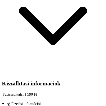
Vég: acél lyukasztó sapka
Példa alkalmazások:
Faelemek precíz vésése, élformázása.
Részletek megmunkálása régiségek felújítása során.
Alkalmazások, hornyok vagy más precíz vágások létrehozása
asztalosmunkákban.
Kiszállítási információk
Futárszolgálat
1 590
Ft
💰 Fizetési információk