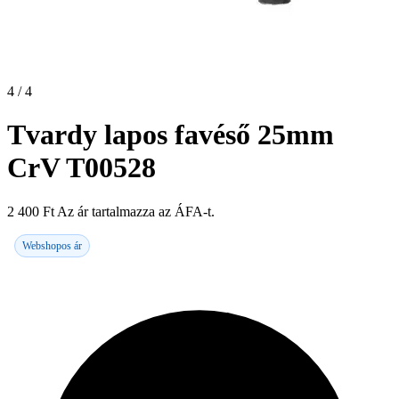
4 / 4
Tvardy lapos favéső 25mm
CrV T00528
2 400
Ft
Az ár tartalmazza az ÁFA-t.
Webshopos ár