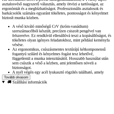
asztalosvéső nagyszerű választás, amely ötvözi a tartósságot, az
ergonómiát és a megbízhatóságot. Professzionális asztalosok és
barkácsolók számára egyaránt tökéletes, pontosságot és kényelmet
biztosít munka közben.
A véső kiváló minőségű CrV (króm-vanádium)
szerszámacélból készült, precízen csiszolt pengével van
felszerelve. Ez rendkívül ellenállóvá teszi a kopásállóságot, és
tökéletes olyan igényes feladatokhoz, mint például keményfa
vésése.
Az ergonomikus, csúszásmentes textúrájú kétkomponensű
fogantyú szilárd és kényelmes fogást tesz lehetővé,
függetlenül a munka intenzitásától. Hosszabb használat után
sem csúszik a véső a kézben, ami jelentősen növeli a
biztonságot.
A nyél végén egy acél lyukasztó rögzítés található, amely
lehetővé teszi, hogy kalapácsot vagy kalapácsot használjon
Tovább olvasom
anélkül, hogy félne a fogantyú sérülésétől.
🚚 Szállítási információk
Műszaki adatok:
Véső típusa: asztalos véső
Penge szélessége: 14 mm
Penge anyaga: CrV acél (króm-vanádium)
Fogantyú: két komponensű, csúszásgátló bevonattal