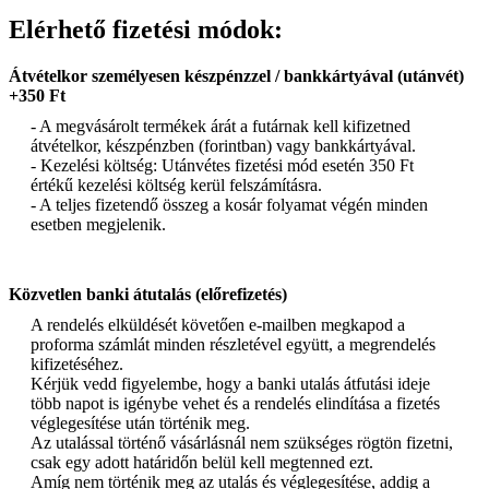
Elérhető fizetési módok:
Átvételkor személyesen készpénzzel / bankkártyával (utánvét)
+350 Ft
- A megvásárolt termékek árát a futárnak kell kifizetned
átvételkor, készpénzben (forintban) vagy bankkártyával.
- Kezelési költség: Utánvétes fizetési mód esetén 350 Ft
értékű kezelési költség kerül felszámításra.
- A teljes fizetendő összeg a kosár folyamat végén minden
esetben megjelenik.
Közvetlen banki átutalás (előrefizetés)
A rendelés elküldését követően e-mailben megkapod a
proforma számlát minden részletével együtt, a megrendelés
kifizetéséhez.
Kérjük vedd figyelembe, hogy a banki utalás átfutási ideje
több napot is igénybe vehet és a rendelés elindítása a fizetés
véglegesítése után történik meg.
Az utalással történő vásárlásnál nem szükséges rögtön fizetni,
csak egy adott határidőn belül kell megtenned ezt.
Amíg nem történik meg az utalás és véglegesítése, addig a