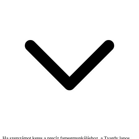
Ha szerszámot keres a precíz famegmunkáláshoz, a Tvardy lapos