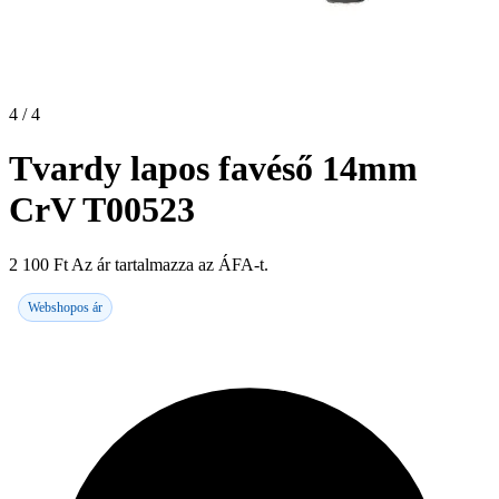
4 / 4
Tvardy lapos favéső 14mm
CrV T00523
2 100
Ft
Az ár tartalmazza az ÁFA-t.
Webshopos ár