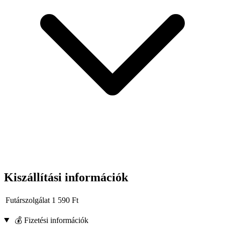
Vég: acél lyukasztó sapka
Példa alkalmazások:
Faelemek precíz vésése, élformázása.
Részletek megmunkálása régiségek felújítása során.
Alkalmazások, hornyok vagy más precíz vágások létrehozása
asztalosmunkákban.
Kiszállítási információk
Futárszolgálat
1 590
Ft
💰 Fizetési információk