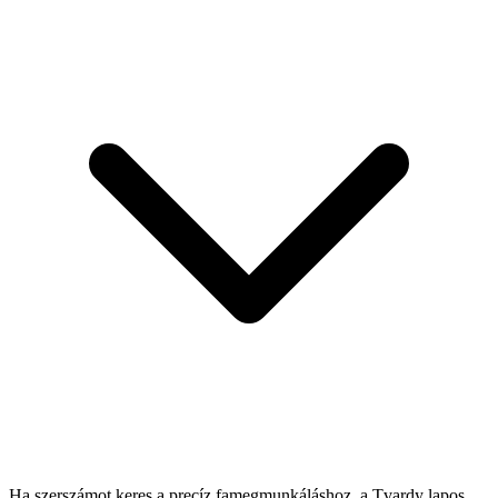
Ha szerszámot keres a precíz famegmunkáláshoz, a Tvardy lapos