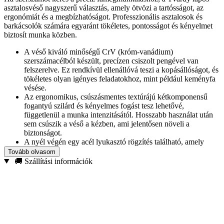
asztalosvéső nagyszerű választás, amely ötvözi a tartósságot, az
ergonómiát és a megbízhatóságot. Professzionális asztalosok és
barkácsolók számára egyaránt tökéletes, pontosságot és kényelmet
biztosít munka közben.
A véső kiváló minőségű CrV (króm-vanádium)
szerszámacélból készült, precízen csiszolt pengével van
felszerelve. Ez rendkívül ellenállóvá teszi a kopásállóságot, és
tökéletes olyan igényes feladatokhoz, mint például keményfa
vésése.
Az ergonomikus, csúszásmentes textúrájú kétkomponensű
fogantyú szilárd és kényelmes fogást tesz lehetővé,
függetlenül a munka intenzitásától. Hosszabb használat után
sem csúszik a véső a kézben, ami jelentősen növeli a
biztonságot.
A nyél végén egy acél lyukasztó rögzítés található, amely
lehetővé teszi, hogy kalapácsot vagy kalapácsot használjon
Tovább olvasom
anélkül, hogy félne a fogantyú sérülésétől.
🚚 Szállítási információk
Műszaki adatok:
Véső típusa: asztalos véső
Penge szélessége: 10 mm
Penge anyaga: CrV acél (króm-vanádium)
Fogantyú: két komponensű, csúszásgátló bevonattal