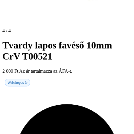
4 / 4
Tvardy lapos favéső 10mm
CrV T00521
2 000
Ft
Az ár tartalmazza az ÁFA-t.
Webshopos ár