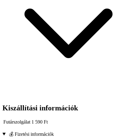
Vég: acél lyukasztó sapka
Példa alkalmazások:
Faelemek precíz vésése, élformázása.
Részletek megmunkálása régiségek felújítása során.
Alkalmazások, hornyok vagy más precíz vágások létrehozása
asztalosmunkákban.
Kiszállítási információk
Futárszolgálat
1 590
Ft
💰 Fizetési információk