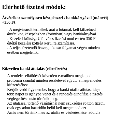
Elérhető fizetési módok:
Átvételkor személyesen készpénzzel / bankkártyával (utánvét)
+350 Ft
- A megvásárolt termékek árát a futárnak kell kifizetned
átvételkor, készpénzben (forintban) vagy bankkártyával.
- Kezelési költség: Utánvétes fizetési mód esetén 350 Ft
értékű kezelési költség kerül felszámításra.
- A teljes fizetendő összeg a kosár folyamat végén minden
esetben megjelenik.
Közvetlen banki átutalás (előrefizetés)
A rendelés elküldését követően e-mailben megkapod a
proforma számlát minden részletével együtt, a megrendelés
kifizetéséhez.
Kérjük vedd figyelembe, hogy a banki utalás átfutási ideje
több napot is igénybe vehet és a rendelés elindítása a fizetés
véglegesítése után történik meg.
Az utalással történő vásárlásnál nem szükséges rögtön fizetni,
csak egy adott határidőn belül kell megtenned ezt.
Amíg nem történik meg az utalás és véglegesítése, addig a