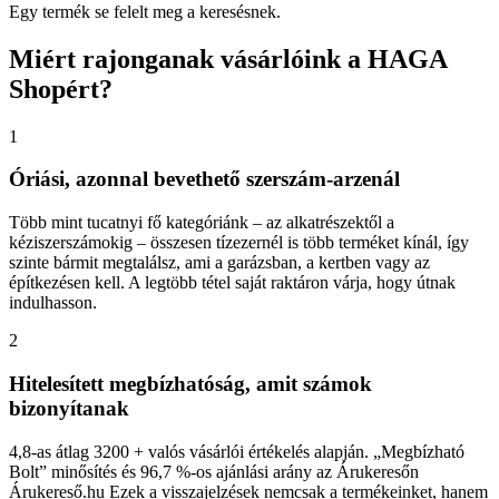
Egy termék se felelt meg a keresésnek.
Miért
rajonganak vásárlóink a HAGA
Shopért?
1
Óriási, azonnal bevethető szerszám-arzenál
Több mint tucatnyi fő kategóriánk – az alkatrészektől a
kéziszerszámokig – összesen tízezernél is több terméket kínál, így
szinte bármit megtalálsz, ami a garázsban, a kertben vagy az
építkezésen kell. A legtöbb tétel saját raktáron várja, hogy útnak
indulhasson.
2
Hitelesített megbízhatóság, amit számok
bizonyítanak
4,8-as átlag 3200 + valós vásárlói értékelés alapján. „Megbízható
Bolt” minősítés és 96,7 %-os ajánlási arány az Árukeresőn
Árukereső.hu Ezek a visszajelzések nemcsak a termékeinket, hanem