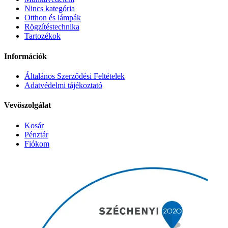
Nincs kategória
Otthon és lámpák
Rögzítéstechnika
Tartozékok
Információk
Általános Szerződési Feltételek
Adatvédelmi tájékoztató
Vevőszolgálat
Kosár
Pénztár
Fiókom