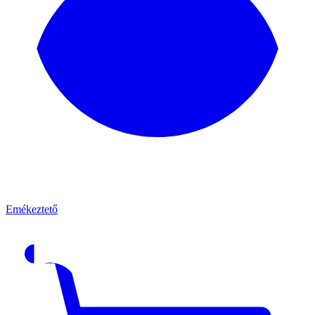
Emékeztető