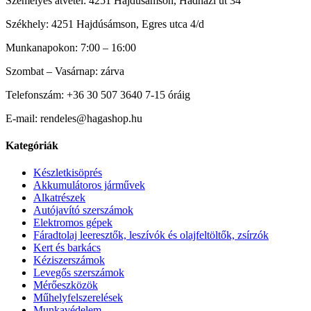
Személyes átvétel: 4251 Hajdúsámson, Hadházi út 34
Székhely: 4251 Hajdúsámson, Egres utca 4/d
Munkanapokon: 7:00 – 16:00
Szombat – Vasárnap: zárva
Telefonszám: +36 30 507 3640 7-15 óráig
E-mail: rendeles@hagashop.hu
Kategóriák
Készletkisöprés
Akkumulátoros járművek
Alkatrészek
Autójavító szerszámok
Elektromos gépek
Fáradtolaj leeresztők, leszívók és olajfeltöltők, zsírzók
Kert és barkács
Kéziszerszámok
Levegős szerszámok
Mérőeszközök
Műhelyfelszerelések
Munkavédelem