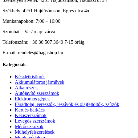
Személyes átvétel: 4251 Hajdúsámson, Hadházi út 34
Székhely: 4251 Hajdúsámson, Egres utca 4/d
Munkanapokon: 7:00 – 16:00
Szombat – Vasárnap: zárva
Telefonszám: +36 30 507 3640 7-15 óráig
E-mail: rendeles@hagashop.hu
Kategóriák
Készletkisöprés
Akkumulátoros járművek
Alkatrészek
Autójavító szerszámok
Elektromos gépek
Fáradtolaj leeresztők, leszívók és olajfeltöltők, zsírzók
Kert és barkács
Kéziszerszámok
Levegős szerszámok
Mérőeszközök
Műhelyfelszerelések
Munkavédelem