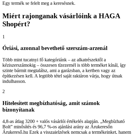
Egy termék se felelt meg a keresésnek.
Miért
rajonganak vásárlóink a HAGA
Shopért?
1
Óriási, azonnal bevethető szerszám-arzenál
Több mint tucatnyi fő kategóriánk – az alkatrészektől a
kéziszerszámokig – összesen tízezernél is több terméket kínál, így
szinte bármit megtalálsz, ami a garázsban, a kertben vagy az
építkezésen kell. A legtöbb tétel saját raktáron várja, hogy útnak
indulhasson.
2
Hitelesített megbízhatóság, amit számok
bizonyítanak
4,8-as átlag 3200 + valós vásárlói értékelés alapján. „Megbízható
Bolt” minősítés és 96,7 %-os ajánlási arány az Árukeresőn
Árukereső.hu Ezek a visszajelzések nemcsak a termékeinket, hanem