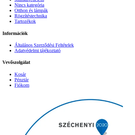
Nincs kategória
Otthon és lámpák
Rögzítéstechnika
Tartozékok
Információk
Általános Szerződési Feltételek
Adatvédelmi tájékoztató
Vevőszolgálat
Kosár
Pénztár
Fiókom