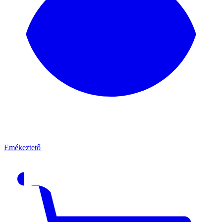
Emékeztető