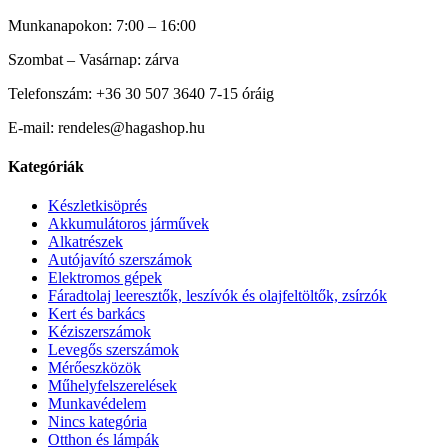
Munkanapokon: 7:00 – 16:00
Szombat – Vasárnap: zárva
Telefonszám: +36 30 507 3640 7-15 óráig
E-mail: rendeles@hagashop.hu
Kategóriák
Készletkisöprés
Akkumulátoros járművek
Alkatrészek
Autójavító szerszámok
Elektromos gépek
Fáradtolaj leeresztők, leszívók és olajfeltöltők, zsírzók
Kert és barkács
Kéziszerszámok
Levegős szerszámok
Mérőeszközök
Műhelyfelszerelések
Munkavédelem
Nincs kategória
Otthon és lámpák