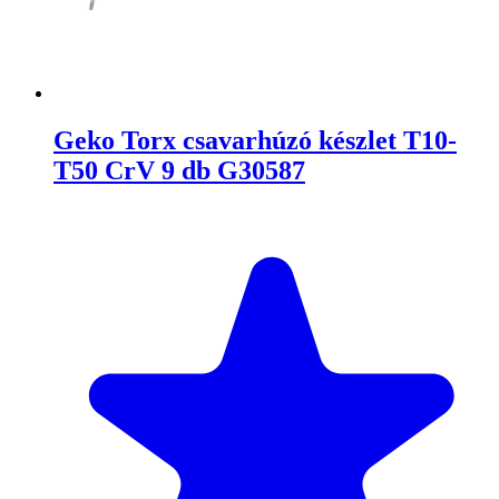
Geko Torx csavarhúzó készlet T10-
T50 CrV 9 db G30587