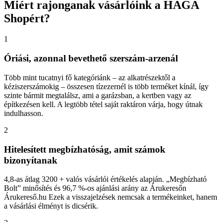
Miért
rajonganak vásárlóink a HAGA
Shopért?
1
Óriási, azonnal bevethető szerszám-arzenál
Több mint tucatnyi fő kategóriánk – az alkatrészektől a
kéziszerszámokig – összesen tízezernél is több terméket kínál, így
szinte bármit megtalálsz, ami a garázsban, a kertben vagy az
építkezésen kell. A legtöbb tétel saját raktáron várja, hogy útnak
indulhasson.
2
Hitelesített megbízhatóság, amit számok
bizonyítanak
4,8-as átlag 3200 + valós vásárlói értékelés alapján. „Megbízható
Bolt” minősítés és 96,7 %-os ajánlási arány az Árukeresőn
Árukereső.hu Ezek a visszajelzések nemcsak a termékeinket, hanem
a vásárlási élményt is dicsérik.