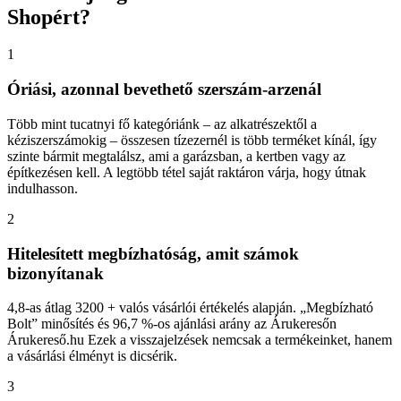
Shopért?
1
Óriási, azonnal bevethető szerszám-arzenál
Több mint tucatnyi fő kategóriánk – az alkatrészektől a
kéziszerszámokig – összesen tízezernél is több terméket kínál, így
szinte bármit megtalálsz, ami a garázsban, a kertben vagy az
építkezésen kell. A legtöbb tétel saját raktáron várja, hogy útnak
indulhasson.
2
Hitelesített megbízhatóság, amit számok
bizonyítanak
4,8-as átlag 3200 + valós vásárlói értékelés alapján. „Megbízható
Bolt” minősítés és 96,7 %-os ajánlási arány az Árukeresőn
Árukereső.hu Ezek a visszajelzések nemcsak a termékeinket, hanem
a vásárlási élményt is dicsérik.
3