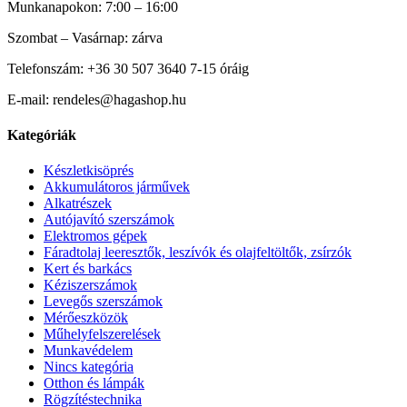
Munkanapokon: 7:00 – 16:00
Szombat – Vasárnap: zárva
Telefonszám: +36 30 507 3640 7-15 óráig
E-mail: rendeles@hagashop.hu
Kategóriák
Készletkisöprés
Akkumulátoros járművek
Alkatrészek
Autójavító szerszámok
Elektromos gépek
Fáradtolaj leeresztők, leszívók és olajfeltöltők, zsírzók
Kert és barkács
Kéziszerszámok
Levegős szerszámok
Mérőeszközök
Műhelyfelszerelések
Munkavédelem
Nincs kategória
Otthon és lámpák
Rögzítéstechnika