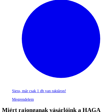
Siess, már csak 1 db van raktáron!
Megrendelem
Miért
rajonganak vásárlóink a HAGA