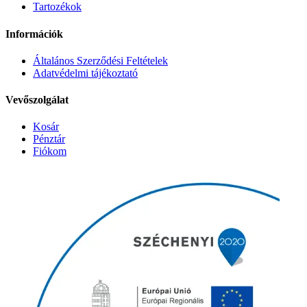
Tartozékok
Információk
Általános Szerződési Feltételek
Adatvédelmi tájékoztató
Vevőszolgálat
Kosár
Pénztár
Fiókom