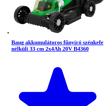
Baug akkumulátoros fűnyíró szénkefe
nélküli 33 cm 2x4Ah 20V B4360