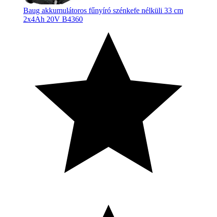
Baug akkumulátoros fűnyíró szénkefe nélküli 33 cm
2x4Ah 20V B4360