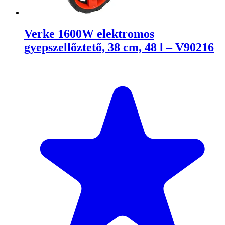
Verke 1600W elektromos
gyepszellőztető, 38 cm, 48 l – V90216