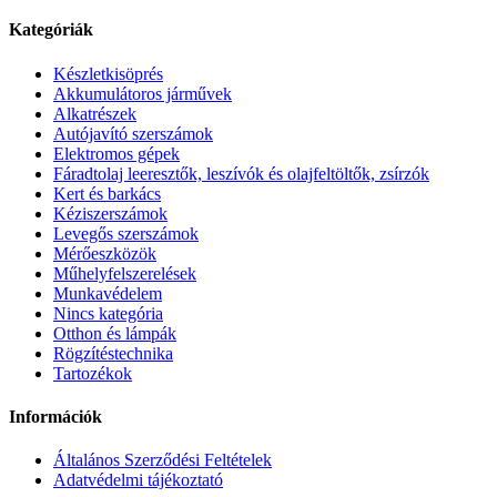
Kategóriák
Készletkisöprés
Akkumulátoros járművek
Alkatrészek
Autójavító szerszámok
Elektromos gépek
Fáradtolaj leeresztők, leszívók és olajfeltöltők, zsírzók
Kert és barkács
Kéziszerszámok
Levegős szerszámok
Mérőeszközök
Műhelyfelszerelések
Munkavédelem
Nincs kategória
Otthon és lámpák
Rögzítéstechnika
Tartozékok
Információk
Általános Szerződési Feltételek
Adatvédelmi tájékoztató