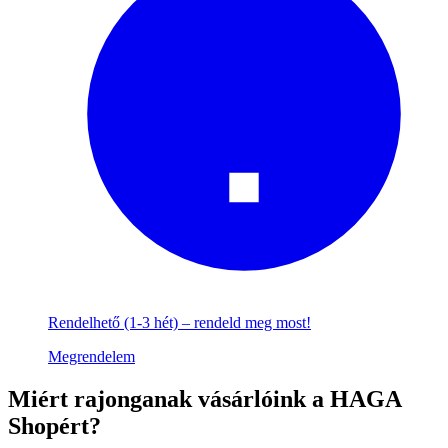
Rendelhető (1-3 hét) – rendeld meg most!
Megrendelem
Miért
rajonganak vásárlóink a HAGA
Shopért?