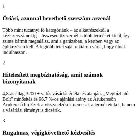
1
Óriási, azonnal bevethető szerszám-arzenál
Több mint tucatnyi fő kategóriánk – az alkatrészektől a
kéziszerszámokig – összesen tízezernél is több terméket kínál, így
szinte bármit megtalálsz, ami a garázsban, a kertben vagy az
építkezésen kell. A legtöbb tétel saját raktáron várja, hogy útnak
indulhasson.
2
Hitelesített megbízhatóság, amit számok
bizonyítanak
4,8-as átlag 3200 + valós vásárlói értékelés alapján. „Megbízható
Bolt” minősítés és 96,7 %-os ajánlási arány az Árukeresőn
Árukereső.hu Ezek a visszajelzések nemcsak a termékeinket, hanem
a vásárlási élményt is dicsérik.
3
Rugalmas, végigkövethető kézbesítés