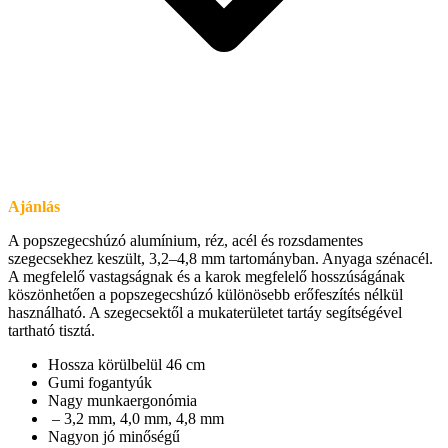
Ajánlás
A popszegecshúzó alumínium, réz, acél és rozsdamentes
szegecsekhez keszült, 3,2–4,8 mm tartományban. Anyaga szénacél.
A megfelelő vastagságnak és a karok megfelelő hosszúságának
köszönhetően a popszegecshúzó különösebb erőfeszítés nélkül
használható. A szegecsektől a mukaterületet tartáy segítségével
tartható tisztá.
Hossza körülbelül 46 cm
Gumi fogantyúk
Nagy munkaergonómia
– 3,2 mm, 4,0 mm, 4,8 mm
Nagyon jó minőségű