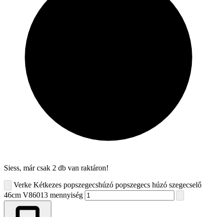
Siess, már csak 2 db van raktáron!
Verke Kétkezes popszegecshúzó popszegecs húzó szegecselő
46cm V86013 mennyiség