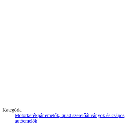
Kategória
Motorkerékpár emelők, quad szerelőállványok és csápos
autóemelők