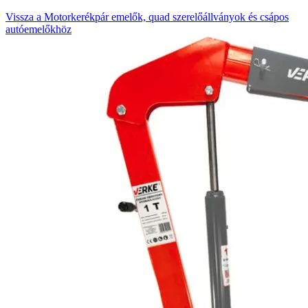
Vissza a Motorkerékpár emelők, quad szerelőállványok és csápos
autóemelőkhöz