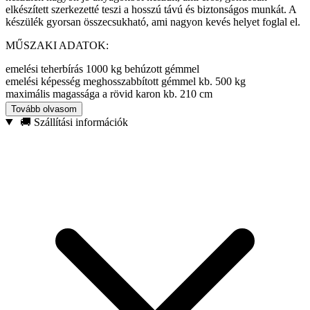
elkészített szerkezetté teszi a hosszú távú és biztonságos munkát. A
készülék gyorsan összecsukható, ami nagyon kevés helyet foglal el.
MŰSZAKI ADATOK:
emelési teherbírás 1000 kg behúzott gémmel
emelési képesség meghosszabbított gémmel kb. 500 kg
maximális magassága a rövid karon kb. 210 cm
minimális magassága a rövid karon körülbelül 48 cm
Tovább olvasom
maximális karhossz 130 cm
🚚 Szállítási információk
a hosszúság beállítása 3 lépésben
súlya kb. 60 kg
hidraulikus hengerrel emelve (kézi szivattyúzás emeli a kart, a szelep
lecsavarása pedig leereszti a kart)
könnyen elforgatható 360 ° -kal
tömeges
összecsukható
alap 270 mm x 270 mm (8 csavarlyukkal)