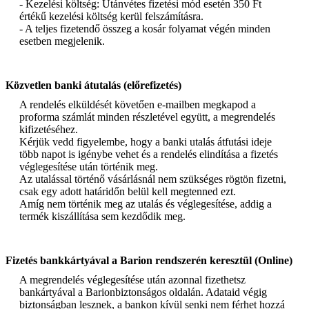
- Kezelési költség: Utánvétes fizetési mód esetén 350 Ft
értékű kezelési költség kerül felszámításra.
- A teljes fizetendő összeg a kosár folyamat végén minden
esetben megjelenik.
Közvetlen banki átutalás (előrefizetés)
A rendelés elküldését követően e-mailben megkapod a
proforma számlát minden részletével együtt, a megrendelés
kifizetéséhez.
Kérjük vedd figyelembe, hogy a banki utalás átfutási ideje
több napot is igénybe vehet és a rendelés elindítása a fizetés
véglegesítése után történik meg.
Az utalással történő vásárlásnál nem szükséges rögtön fizetni,
csak egy adott határidőn belül kell megtenned ezt.
Amíg nem történik meg az utalás és véglegesítése, addig a
termék kiszállítása sem kezdődik meg.
Fizetés bankkártyával a Barion rendszerén keresztül (Online)
A megrendelés véglegesítése után azonnal fizethetsz
bankártyával a Barionbiztonságos oldalán. Adataid végig
biztonságban lesznek, a bankon kívül senki nem férhet hozzá