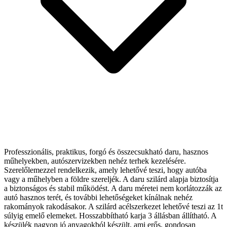
Professzionális, praktikus, forgó és összecsukható daru, hasznos
műhelyekben, autószervizekben nehéz terhek kezelésére.
Szerelőlemezzel rendelkezik, amely lehetővé teszi, hogy autóba
vagy a műhelyben a földre szereljék. A daru szilárd alapja biztosítja
a biztonságos és stabil működést. A daru méretei nem korlátozzák az
autó hasznos terét, és további lehetőségeket kínálnak nehéz
rakományok rakodásakor. A szilárd acélszerkezet lehetővé teszi az 1t
súlyig emelő elemeket. Hosszabbítható karja 3 állásban állítható. A
készülék nagyon jó anyagokból készült, ami erős, gondosan