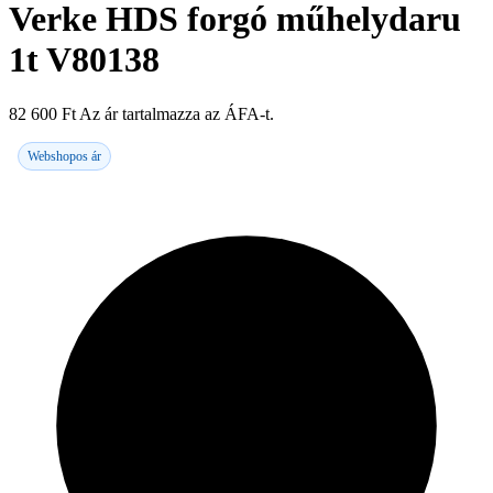
Verke HDS forgó műhelydaru
1t V80138
82 600
Ft
Az ár tartalmazza az ÁFA-t.
Webshopos ár