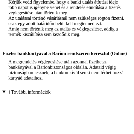
Kérjük vedd figyelembe, hogy a banki utalás átfutási ideje
több napot is igénybe vehet és a rendelés elindítása a fizetés
véglegesítése után történik meg.
Az utalással történő vásárlásnál nem szükséges rögtön fizetni,
csak egy adott határidőn belül kell megtenned ezt.
Amíg nem történik meg az utalás és véglegesítése, addig a
termék kiszállítása sem kezdődik meg.
Fizetés bankkártyával a Barion rendszerén keresztül (Online)
A megrendelés véglegesítése után azonnal fizethetsz
bankártyával a Barionbiztonságos oldalán. Adataid végig
biztonságban lesznek, a bankon kívül senki nem férhet hozzá
kártyád adataihoz.
ℹ️ További információk