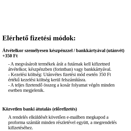
Elérhető fizetési módok:
Átvételkor személyesen készpénzzel / bankkártyával (utánvét)
+350 Ft
- A megvásárolt termékek árát a futárnak kell kifizetned
átvételkor, készpénzben (forintban) vagy bankkártyával.
- Kezelési költség: Utánvétes fizetési mód esetén 350 Ft
értékű kezelési költség kerül felszámításra.
- A teljes fizetendő összeg a kosár folyamat végén minden
esetben megjelenik.
Közvetlen banki átutalás (előrefizetés)
A rendelés elküldését követően e-mailben megkapod a
proforma számlát minden részletével együtt, a megrendelés
kifizetéséhez.