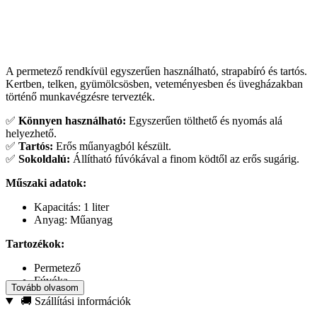
A permetező rendkívül egyszerűen használható, strapabíró és tartós.
Kertben, telken, gyümölcsösben, veteményesben és üvegházakban
történő munkavégzésre tervezték.
✅
Könnyen használható:
Egyszerűen tölthető és nyomás alá
helyezhető.
✅
Tartós:
Erős műanyagból készült.
✅
Sokoldalú:
Állítható fúvókával a finom ködtől az erős sugárig.
Műszaki adatok:
Kapacitás: 1 liter
Anyag: Műanyag
Tartozékok:
Permetező
Fúvóka
Tovább olvasom
Használati útmutató
🚚 Szállítási információk