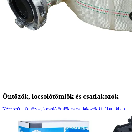
Öntözők, locsolótömlők és csatlakozók
Nézz szét a Öntözők, locsolótömlők és csatlakozók kínálatunkban