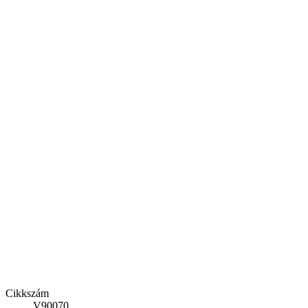
Cikkszám
V90070