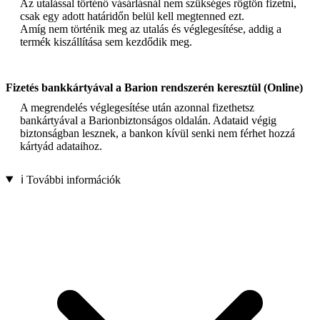
Az utalással történő vásárlásnál nem szükséges rögtön fizetni,
csak egy adott határidőn belül kell megtenned ezt.
Amíg nem történik meg az utalás és véglegesítése, addig a
termék kiszállítása sem kezdődik meg.
Fizetés bankkártyával a Barion rendszerén keresztül (Online)
A megrendelés véglegesítése után azonnal fizethetsz
bankártyával a Barionbiztonságos oldalán. Adataid végig
biztonságban lesznek, a bankon kívül senki nem férhet hozzá
kártyád adataihoz.
ℹ️ További információk