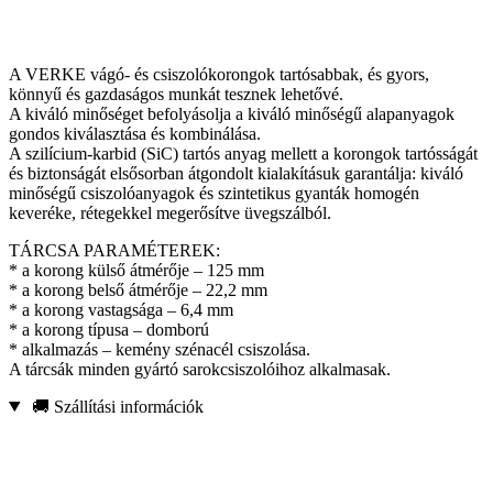
A VERKE vágó- és csiszolókorongok tartósabbak, és gyors,
könnyű és gazdaságos munkát tesznek lehetővé.
A kiváló minőséget befolyásolja a kiváló minőségű alapanyagok
gondos kiválasztása és kombinálása.
A szilícium-karbid (SiC) tartós anyag mellett a korongok tartósságát
és biztonságát elsősorban átgondolt kialakításuk garantálja: kiváló
minőségű csiszolóanyagok és szintetikus gyanták homogén
keveréke, rétegekkel megerősítve üvegszálból.
TÁRCSA PARAMÉTEREK:
* a korong külső átmérője – 125 mm
* a korong belső átmérője – 22,2 mm
* a korong vastagsága – 6,4 mm
* a korong típusa – domború
* alkalmazás – kemény szénacél csiszolása.
A tárcsák minden gyártó sarokcsiszolóihoz alkalmasak.
🚚 Szállítási információk