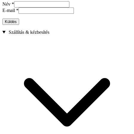
Név
*
E-mail
*
Küldés
Szállítás & kézbesítés