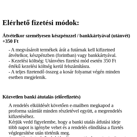
Elérhető fizetési módok:
Átvételkor személyesen készpénzzel / bankkártyával (utánvét)
+350 Ft
- A megvásárolt termékek árát a futárnak kell kifizetned
átvételkor, készpénzben (forintban) vagy bankkártyával.
- Kezelési költség: Utánvétes fizetési mód esetén 350 Ft
értékű kezelési költség kerül felszámításra.
- A teljes fizetendő összeg a kosár folyamat végén minden
esetben megjelenik.
Közvetlen banki átutalás (előrefizetés)
A rendelés elküldését követően e-mailben megkapod a
proforma számlát minden részletével együtt, a megrendelés
kifizetéséhez.
Kérjük vedd figyelembe, hogy a banki utalás átfutási ideje
több napot is igénybe vehet és a rendelés elindítása a fizetés
véglegesítése után történik meg.