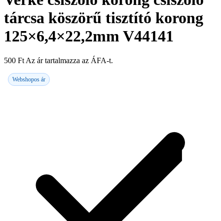
tárcsa köszörű tisztító korong
125×6,4×22,2mm V44141
500
Ft
Az ár tartalmazza az ÁFA-t.
Webshopos ár