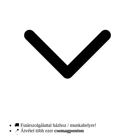
🚚 Futárszolgálattal házhoz / munkahelyre!
📍 Átvétel több ezer
csomagponton