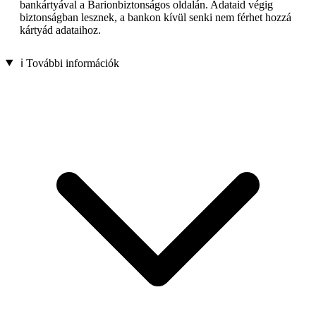
bankártyával a Barionbiztonságos oldalán. Adataid végig
biztonságban lesznek, a bankon kívül senki nem férhet hozzá
kártyád adataihoz.
ℹ️ További információk