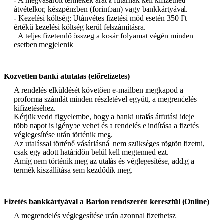
- A megvásárolt termékek árát a futárnak kell kifizetned
átvételkor, készpénzben (forintban) vagy bankkártyával.
- Kezelési költség: Utánvétes fizetési mód esetén 350 Ft
értékű kezelési költség kerül felszámításra.
- A teljes fizetendő összeg a kosár folyamat végén minden
esetben megjelenik.
Közvetlen banki átutalás (előrefizetés)
A rendelés elküldését követően e-mailben megkapod a
proforma számlát minden részletével együtt, a megrendelés
kifizetéséhez.
Kérjük vedd figyelembe, hogy a banki utalás átfutási ideje
több napot is igénybe vehet és a rendelés elindítása a fizetés
véglegesítése után történik meg.
Az utalással történő vásárlásnál nem szükséges rögtön fizetni,
csak egy adott határidőn belül kell megtenned ezt.
Amíg nem történik meg az utalás és véglegesítése, addig a
termék kiszállítása sem kezdődik meg.
Fizetés bankkártyával a Barion rendszerén keresztül (Online)
A megrendelés véglegesítése után azonnal fizethetsz