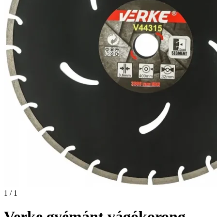
1 / 1
Verke gyémánt vágókorong