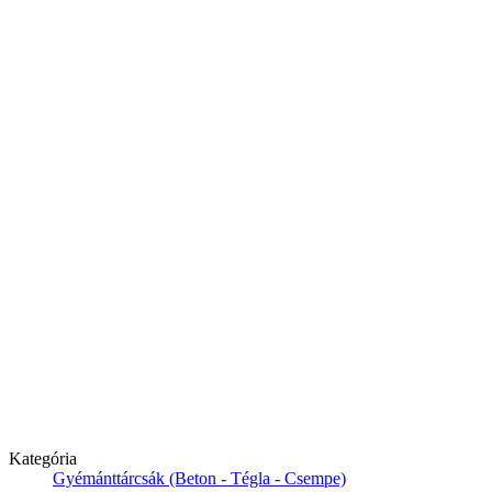
Kategória
Gyémánttárcsák (Beton - Tégla - Csempe)