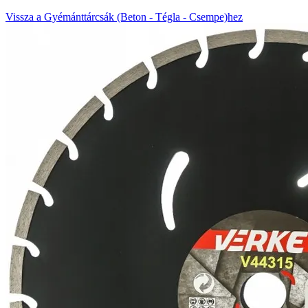
Vissza a Gyémánttárcsák (Beton - Tégla - Csempe)hez