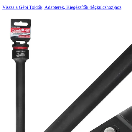
Vissza a Gépi Toldók, Adapterek, Kiegészítők (légkulcshoz)hoz