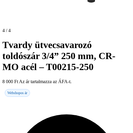
4 / 4
Tvardy ütvecsavarozó
toldószár 3/4” 250 mm, CR-
MO acél – T00215-250
8 000
Ft
Az ár tartalmazza az ÁFA-t.
Webshopos ár