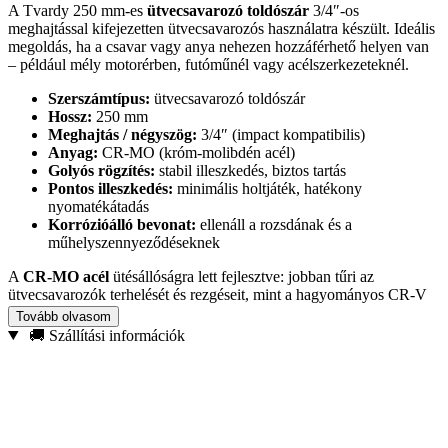
A Tvardy 250 mm-es
ütvecsavarozó toldószár
3/4″-os
meghajtással kifejezetten ütvecsavarozós használatra készült. Ideális
megoldás, ha a csavar vagy anya nehezen hozzáférhető helyen van
– például mély motorérben, futóműnél vagy acélszerkezeteknél.
Szerszámtípus:
ütvecsavarozó toldószár
Hossz:
250 mm
Meghajtás / négyszög:
3/4″ (impact kompatibilis)
Anyag:
CR-MO (króm-molibdén acél)
Golyós rögzítés:
stabil illeszkedés, biztos tartás
Pontos illeszkedés:
minimális holtjáték, hatékony
nyomatékátadás
Korrózióálló bevonat:
ellenáll a rozsdának és a
műhelyszennyeződéseknek
A
CR-MO acél
ütésállóságra lett fejlesztve: jobban tűri az
ütvecsavarozók terhelését és rezgéseit, mint a hagyományos CR-V
acél. Ha ipari, szerelőműhelyes vagy nagy igénybevételű
Tovább olvasom
felhasználásra keresel megbízható toldót, ez a kivitel hosszú távon is
🚚 Szállítási információk
stabil társ lesz.
Ajánlott felhasználás:
pneumatikus, elektromos és akkumulátoros
ütvecsavarozókhoz; autószereléshez, gépkarbantartáshoz,
acélszerkezet-összeszereléshez, építőipari és nehézipari munkákhoz.