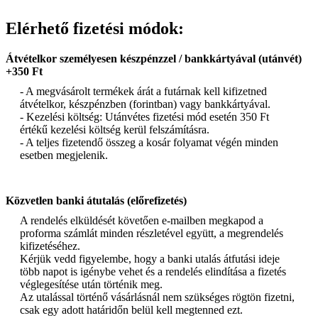
Elérhető fizetési módok:
Átvételkor személyesen készpénzzel / bankkártyával (utánvét)
+350 Ft
- A megvásárolt termékek árát a futárnak kell kifizetned
átvételkor, készpénzben (forintban) vagy bankkártyával.
- Kezelési költség: Utánvétes fizetési mód esetén 350 Ft
értékű kezelési költség kerül felszámításra.
- A teljes fizetendő összeg a kosár folyamat végén minden
esetben megjelenik.
Közvetlen banki átutalás (előrefizetés)
A rendelés elküldését követően e-mailben megkapod a
proforma számlát minden részletével együtt, a megrendelés
kifizetéséhez.
Kérjük vedd figyelembe, hogy a banki utalás átfutási ideje
több napot is igénybe vehet és a rendelés elindítása a fizetés
véglegesítése után történik meg.
Az utalással történő vásárlásnál nem szükséges rögtön fizetni,
csak egy adott határidőn belül kell megtenned ezt.