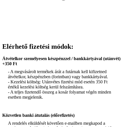
Elérhető fizetési módok:
Átvételkor személyesen készpénzzel / bankkártyával (utánvét)
+350 Ft
- A megvásárolt termékek árát a futárnak kell kifizetned
átvételkor, készpénzben (forintban) vagy bankkártyával.
- Kezelési költség: Utánvétes fizetési mód esetén 350 Ft
értékű kezelési költség kerül felszámításra.
- A teljes fizetendő összeg a kosár folyamat végén minden
esetben megjelenik.
Közvetlen banki átutalás (előrefizetés)
A rendelés elküldését követően e-mailben megkapod a