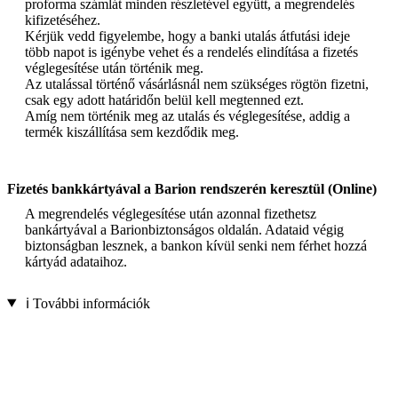
proforma számlát minden részletével együtt, a megrendelés
kifizetéséhez.
Kérjük vedd figyelembe, hogy a banki utalás átfutási ideje
több napot is igénybe vehet és a rendelés elindítása a fizetés
véglegesítése után történik meg.
Az utalással történő vásárlásnál nem szükséges rögtön fizetni,
csak egy adott határidőn belül kell megtenned ezt.
Amíg nem történik meg az utalás és véglegesítése, addig a
termék kiszállítása sem kezdődik meg.
Fizetés bankkártyával a Barion rendszerén keresztül (Online)
A megrendelés véglegesítése után azonnal fizethetsz
bankártyával a Barionbiztonságos oldalán. Adataid végig
biztonságban lesznek, a bankon kívül senki nem férhet hozzá
kártyád adataihoz.
ℹ️ További információk