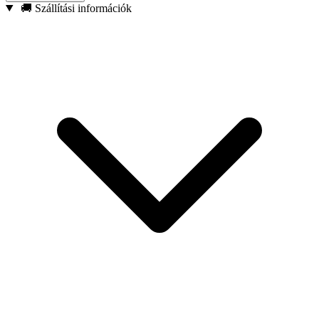
kiegyensúlyozott
gépet keres, amelynél a sebesség rugalmasan a
🚚 Szállítási információk
feladathoz igazítható, és a porkezelés is megoldott a mindennapi,
igényes munkákhoz.