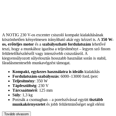
A NOTIG 230 V-os excenter csiszoló kompakt kialakításának
köszönhetően kényelmesen irányítható akár egy kézzel is. A
350 W-
os, erőteljes motor
és a
szabályozható fordulatszám
lehetővé
teszi, hogy a munkához igazítsa a teljesítményt – legyen szó finom
felületelőkészítésről vagy intenzívebb csiszolásról. A
kiegyensúlyozott súlyelosztás hosszabb használat során is stabil,
fáradásmentesebb munkavégzést támogat.
Kompakt, egykezes használatra is ideális
kialakítás
Fordulatszám-szabályozás
: 6000–13000 ford./perc
Teljesítmény
: 350 W
Tápfeszültség
: 230 V
Tárcsaátmérő
: 125 mm
Súly
: 1,3 kg
Porzsák a csomagban – a porelszívással együtt
tisztább
munkakörnyezetet
és jobb felületminőséget segít elérni
Válassza a NOTIG excenter csiszolót, ha
megbízható, jól
Tovább olvasom