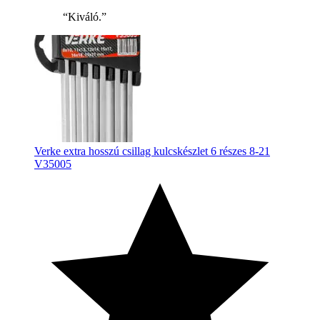
“Kiváló.”
Verke extra hosszú csillag kulcskészlet 6 részes 8-21
V35005