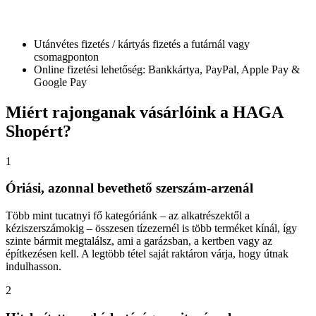
Utánvétes fizetés / kártyás fizetés a futárnál vagy
csomagponton
Online fizetési lehetőség: Bankkártya, PayPal, Apple Pay &
Google Pay
Miért
rajonganak vásárlóink a HAGA
Shopért?
1
Óriási, azonnal bevethető szerszám-arzenál
Több mint tucatnyi fő kategóriánk – az alkatrészektől a
kéziszerszámokig – összesen tízezernél is több terméket kínál, így
szinte bármit megtalálsz, ami a garázsban, a kertben vagy az
építkezésen kell. A legtöbb tétel saját raktáron várja, hogy útnak
indulhasson.
2