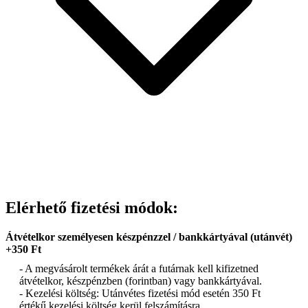
Elérhető fizetési módok:
Átvételkor személyesen készpénzzel / bankkártyával (utánvét)
+350 Ft
- A megvásárolt termékek árát a futárnak kell kifizetned
átvételkor, készpénzben (forintban) vagy bankkártyával.
- Kezelési költség: Utánvétes fizetési mód esetén 350 Ft
értékű kezelési költség kerül felszámításra.