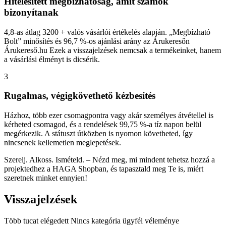
Hitelesített megbízhatóság, amit számok
bizonyítanak
4,8-as átlag 3200 + valós vásárlói értékelés alapján. „Megbízható
Bolt” minősítés és 96,7 %-os ajánlási arány az Árukeresőn
Árukereső.hu Ezek a visszajelzések nemcsak a termékeinket, hanem
a vásárlási élményt is dicsérik.
3
Rugalmas, végigkövethető kézbesítés
Házhoz, több ezer csomagpontra vagy akár személyes átvétellel is
kérheted csomagod, és a rendelések 99,75 %-a tíz napon belül
megérkezik. A státuszt útközben is nyomon követheted, így
nincsenek kellemetlen meglepetések.
Szerelj. Alkoss. Ismételd. – Nézd meg, mi mindent tehetsz hozzá a
projektedhez a HAGA Shopban, és tapasztald meg Te is, miért
szeretnek minket ennyien!
Visszajelzések
Több tucat elégedett Nincs kategória ügyfél véleménye