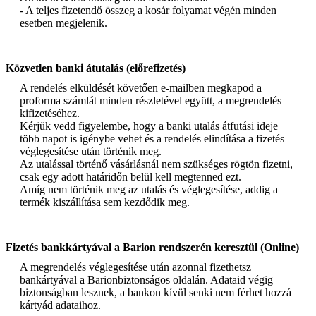
- A teljes fizetendő összeg a kosár folyamat végén minden
esetben megjelenik.
Közvetlen banki átutalás (előrefizetés)
A rendelés elküldését követően e-mailben megkapod a
proforma számlát minden részletével együtt, a megrendelés
kifizetéséhez.
Kérjük vedd figyelembe, hogy a banki utalás átfutási ideje
több napot is igénybe vehet és a rendelés elindítása a fizetés
véglegesítése után történik meg.
Az utalással történő vásárlásnál nem szükséges rögtön fizetni,
csak egy adott határidőn belül kell megtenned ezt.
Amíg nem történik meg az utalás és véglegesítése, addig a
termék kiszállítása sem kezdődik meg.
Fizetés bankkártyával a Barion rendszerén keresztül (Online)
A megrendelés véglegesítése után azonnal fizethetsz
bankártyával a Barionbiztonságos oldalán. Adataid végig
biztonságban lesznek, a bankon kívül senki nem férhet hozzá
kártyád adataihoz.