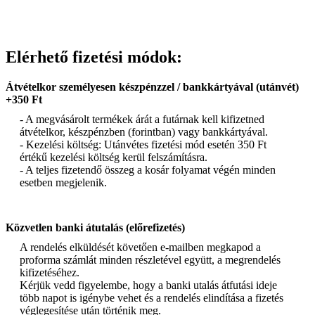
Elérhető fizetési módok:
Átvételkor személyesen készpénzzel / bankkártyával (utánvét)
+350 Ft
- A megvásárolt termékek árát a futárnak kell kifizetned
átvételkor, készpénzben (forintban) vagy bankkártyával.
- Kezelési költség: Utánvétes fizetési mód esetén 350 Ft
értékű kezelési költség kerül felszámításra.
- A teljes fizetendő összeg a kosár folyamat végén minden
esetben megjelenik.
Közvetlen banki átutalás (előrefizetés)
A rendelés elküldését követően e-mailben megkapod a
proforma számlát minden részletével együtt, a megrendelés
kifizetéséhez.
Kérjük vedd figyelembe, hogy a banki utalás átfutási ideje
több napot is igénybe vehet és a rendelés elindítása a fizetés
véglegesítése után történik meg.