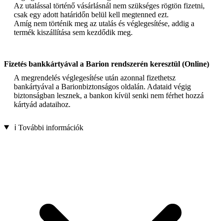
Az utalással történő vásárlásnál nem szükséges rögtön fizetni,
csak egy adott határidőn belül kell megtenned ezt.
Amíg nem történik meg az utalás és véglegesítése, addig a
termék kiszállítása sem kezdődik meg.
Fizetés bankkártyával a Barion rendszerén keresztül (Online)
A megrendelés véglegesítése után azonnal fizethetsz
bankártyával a Barionbiztonságos oldalán. Adataid végig
biztonságban lesznek, a bankon kívül senki nem férhet hozzá
kártyád adataihoz.
ℹ️ További információk