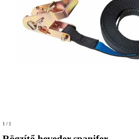
1 / 1
Rögzítő heveder spanifer