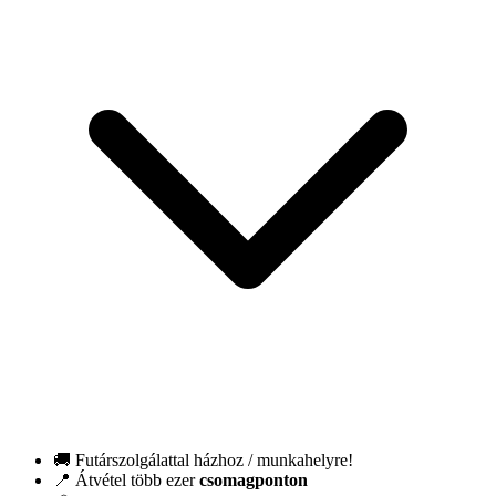
🚚 Futárszolgálattal házhoz / munkahelyre!
📍 Átvétel több ezer
csomagponton