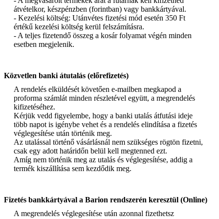
- A megvásárolt termékek árát a futárnak kell kifizetned
Használata: Tankoláskor minden 10 liter gázolajhoz 6-9 ml-t kell a
átvételkor, készpénzben (forintban) vagy bankkártyával.
tankba önteni közvetlenül a tankolás előtt. Teljes tisztító hatása 250
- Kezelési költség: Utánvétes fizetési mód esetén 350 Ft
liter bekevert üzemanyag elhasználása után jelentkezik. A 8 %
értékű kezelési költség kerül felszámításra.
cetánszám növekedés 9 ml/10 liter dízel adagolás mellett lehetséges.
- A teljes fizetendő összeg a kosár folyamat végén minden
esetben megjelenik.
Tiszta biodízel üzemanyag esetén nem alkalmazható! Ásványi és
biodízel üzemanyag keveréke esetén akkor használható, ha a bio
aránya nem magasabb 10%-nál! Dermedéspont csökkentést
petróleum hozzáadásával érhetünk el.
Közvetlen banki átutalás (előrefizetés)
A rendelés elküldését követően e-mailben megkapod a
Szavatossági idő: Felbontás nélkül korlátlan ideig eltartható.
proforma számlát minden részletével együtt, a megrendelés
Felbontás után a szavatosság 2 év.
kifizetéséhez.
Kérjük vedd figyelembe, hogy a banki utalás átfutási ideje
Figyelmeztetés: Ne kerüljön nyílt láng vagy szikra közelébe!
több napot is igénybe vehet és a rendelés elindítása a fizetés
Lakkozott vagy festett felületre lehetőleg ne szóródjon!
véglegesítése után történik meg.
Származás: EU
Az utalással történő vásárlásnál nem szükséges rögtön fizetni,
csak egy adott határidőn belül kell megtenned ezt.
Kiszerelés: 250 ml, 5 liter
Amíg nem történik meg az utalás és véglegesítése, addig a
termék kiszállítása sem kezdődik meg.
Súly: 1 kg
A termék cikkszáma: MET110
Fizetés bankkártyával a Barion rendszerén keresztül (Online)
A megrendelés véglegesítése után azonnal fizethetsz