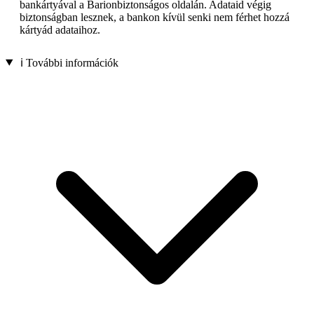
bankártyával a Barionbiztonságos oldalán. Adataid végig
biztonságban lesznek, a bankon kívül senki nem férhet hozzá
kártyád adataihoz.
ℹ️ További információk