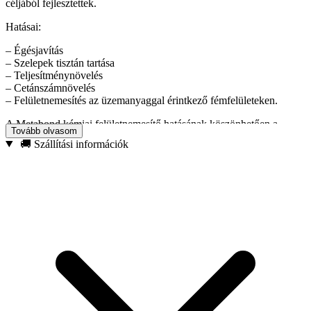
céljából fejlesztettek.
Hatásai:
– Égésjavítás
– Szelepek tisztán tartása
– Teljesítménynövelés
– Cetánszámnövelés
– Felületnemesítés az üzemanyaggal érintkező fémfelületeken.
A Metabond kémiai felületnemesítő hatásának köszönhetően a
Tovább olvasom
csúszó fémfelületek precíz illesztését érjük el, így az élettartamuk is
🚚 Szállítási információk
jelentősen növekszik. A különösen érzékeny befecskendező-fúvóka
hatékonyságát a permetező minta betartásával és a pontos
üzemanyag-adagolással lényegesen javítjuk, így kitolódik az ún.
„hideg kigyantásodás”. A Megasel Plus számos olyan feladatot old
meg, amely az üzemanyagok tárolásakor, szállításakor és
elégetésekor lép fel.
Széles körben elterjedt az a gyakorlat, hogy különböző származású
dízel üzemanyagokat összekevernek. Ez hátrányosan befolyásolja
azok stabilitását, felgyorsítja az üzemanyagbomlást, iszap- és
baktériumképződést, így az üzemanyagok égési értéke jelentősen
csökken. A ragadós befecskendező-fúvókák, fertőzött vezetékek,
szűrők és szivattyúk a drága üzemanyagot pazarolják, csökkentik a
hatásfokot és emelik a karbantartási költségeket. A dízel