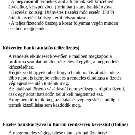
- A megvásárolt termékek árát a futárnak kell kifizetned
átvételkor, készpénzben (forintban) vagy bankkártyával.
- Kezelési költség: Utánvétes fizetési mód esetén 350 Ft
értékű kezelési költség kerül felszámításra.
- A teljes fizetendő összeg a kosár folyamat végén minden
esetben megjelenik.
Közvetlen banki átutalás (előrefizetés)
A rendelés elküldését követően e-mailben megkapod a
proforma számlát minden részletével együtt, a megrendelés
kifizetéséhez.
Kérjük vedd figyelembe, hogy a banki utalás átfutási ideje
több napot is igénybe vehet és a rendelés elindítása a fizetés
véglegesítése után történik meg.
Az utalással történő vásárlásnál nem szükséges rögtön fizetni,
csak egy adott határidőn belül kell megtenned ezt.
Amíg nem történik meg az utalás és véglegesítése, addig a
termék kiszállítása sem kezdődik meg.
Fizetés bankkártyával a Barion rendszerén keresztül (Online)
A megrendelés véglegesítése után azonnal fizethetsz