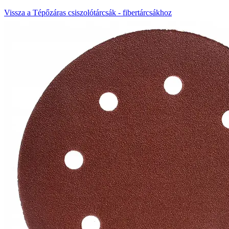
Vissza a Tépőzáras csiszolótárcsák - fibertárcsákhoz