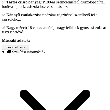
✅
Tartós csiszolóanyag:
P180-as szemcseméretű csiszolópapírral
borítva a precíz csiszoláshoz és simításhoz.
✅
Könnyű csatlakozás:
tépőzáras rögzítéssel szerelhető fel a
csiszolóhoz.
✅
Nagy méret:
18 cm-es átmérője nagy felületek gyors csiszolását
teszi lehetővé.
Műszaki adatok:
Tovább olvasom
Átmérő: 180 mm
🚚 Szállítási információk
Csiszolópapír szemcsemérete: P180
Rögzítés: tépőzáras
Lyukak száma: 8
Alkalmazás: Gipszkarton, falak, mennyezetek