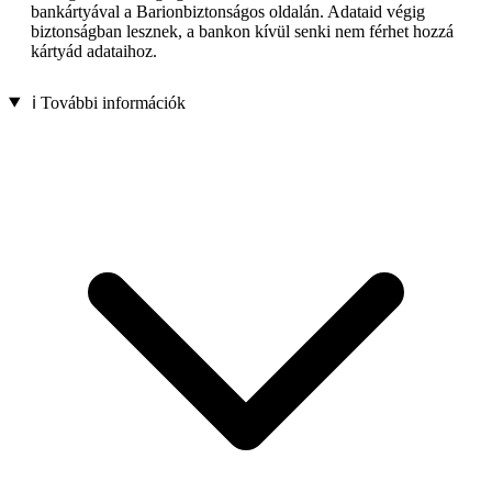
bankártyával a Barionbiztonságos oldalán. Adataid végig
biztonságban lesznek, a bankon kívül senki nem férhet hozzá
kártyád adataihoz.
ℹ️ További információk