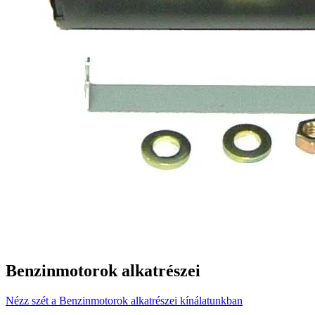
Benzinmotorok alkatrészei
Nézz szét a Benzinmotorok alkatrészei kínálatunkban