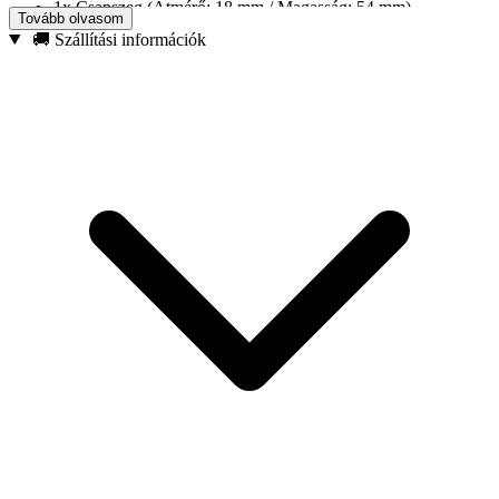
1x Csapszeg (Átmérő: 18 mm / Magasság: 54 mm)
Tovább olvasom
2x Biztosítógyűrű
🚚 Szállítási információk
5x Dugattyúgyűrű