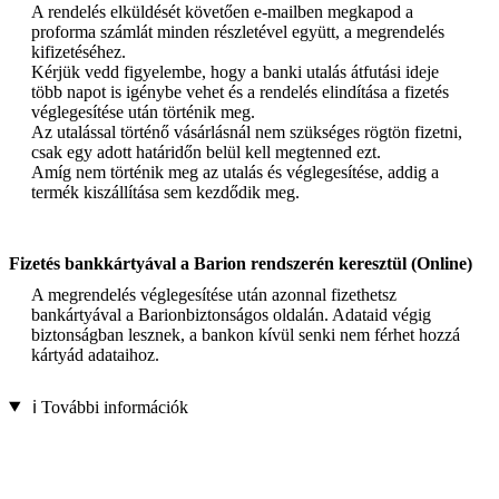
A rendelés elküldését követően e-mailben megkapod a
proforma számlát minden részletével együtt, a megrendelés
kifizetéséhez.
Kérjük vedd figyelembe, hogy a banki utalás átfutási ideje
több napot is igénybe vehet és a rendelés elindítása a fizetés
véglegesítése után történik meg.
Az utalással történő vásárlásnál nem szükséges rögtön fizetni,
csak egy adott határidőn belül kell megtenned ezt.
Amíg nem történik meg az utalás és véglegesítése, addig a
termék kiszállítása sem kezdődik meg.
Fizetés bankkártyával a Barion rendszerén keresztül (Online)
A megrendelés véglegesítése után azonnal fizethetsz
bankártyával a Barionbiztonságos oldalán. Adataid végig
biztonságban lesznek, a bankon kívül senki nem férhet hozzá
kártyád adataihoz.
ℹ️ További információk