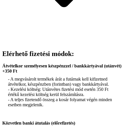
Elérhető fizetési módok:
Átvételkor személyesen készpénzzel / bankkártyával (utánvét)
+350 Ft
- A megvásárolt termékek árát a futárnak kell kifizetned
átvételkor, készpénzben (forintban) vagy bankkártyával.
- Kezelési költség: Utánvétes fizetési mód esetén 350 Ft
értékű kezelési költség kerül felszámításra.
- A teljes fizetendő összeg a kosár folyamat végén minden
esetben megjelenik.
Közvetlen banki átutalás (előrefizetés)