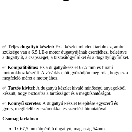
✅
Teljes dugattyú készlet:
Ez a készlet mindent tartalmaz, amire
szüksége van a 6.5 LE-s motor dugattyújának cseréjéhez, beleértve
a dugattyút, a csapszeget, a biztosítógyűrűket és a dugattyúgyűrűket.
✅
Kompatibilitás:
Ez a dugattyúkészlet 67,5 mm-es furatú
motorokhoz készült. A vásárlás előtt győződjön meg róla, hogy ez a
megfelelő méret a motorjához.
✅
Tartós kivitel:
A dugattyú készlet kiváló minőségű anyagokból
készült, hogy biztosítsa a tartósságot és a megbízhatóságot.
✅
Könnyű szerelés:
A dugattyú készlet telepítése egyszerű és
gyors, megfelelő szerszámokkal és szerelési útmutatóval.
Csomag tartalma:
1x 67,5 mm átmérőjú dugattyú, magasság 54mm