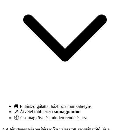
🚚 Futárszolgálattal házhoz / munkahelyre!
📍 Átvétel több ezer
csomagponton
📦 Csomagkövetés minden rendeléshez
* A tényleges kézbesítési idő a választott szolgáltatótól és a