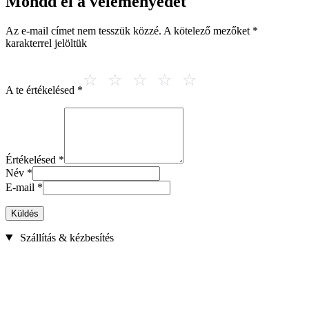
Mondd el a véleményedet
Az e-mail címet nem tesszük közzé.
A kötelező mezőket
*
karakterrel jelöltük
A te értékelésed
*
Értékelésed
*
Név
*
E-mail
*
Küldés
Szállítás & kézbesítés