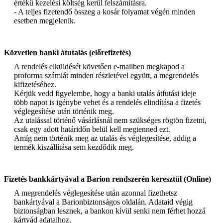
értékű kezelési költség kerül felszámításra.
- A teljes fizetendő összeg a kosár folyamat végén minden
esetben megjelenik.
Közvetlen banki átutalás (előrefizetés)
A rendelés elküldését követően e-mailben megkapod a
proforma számlát minden részletével együtt, a megrendelés
kifizetéséhez.
Kérjük vedd figyelembe, hogy a banki utalás átfutási ideje
több napot is igénybe vehet és a rendelés elindítása a fizetés
véglegesítése után történik meg.
Az utalással történő vásárlásnál nem szükséges rögtön fizetni,
csak egy adott határidőn belül kell megtenned ezt.
Amíg nem történik meg az utalás és véglegesítése, addig a
termék kiszállítása sem kezdődik meg.
Fizetés bankkártyával a Barion rendszerén keresztül (Online)
A megrendelés véglegesítése után azonnal fizethetsz
bankártyával a Barionbiztonságos oldalán. Adataid végig
biztonságban lesznek, a bankon kívül senki nem férhet hozzá
kártyád adataihoz.