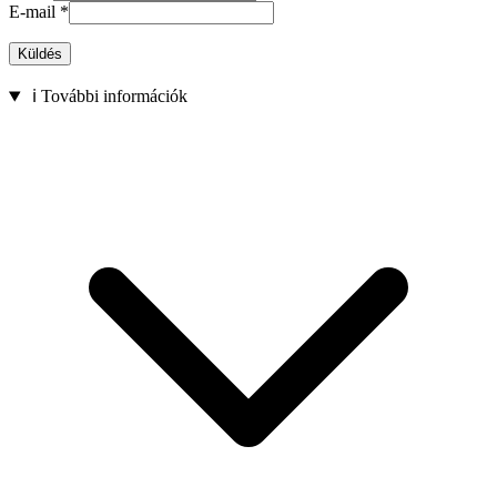
E-mail
*
Küldés
ℹ️ További információk