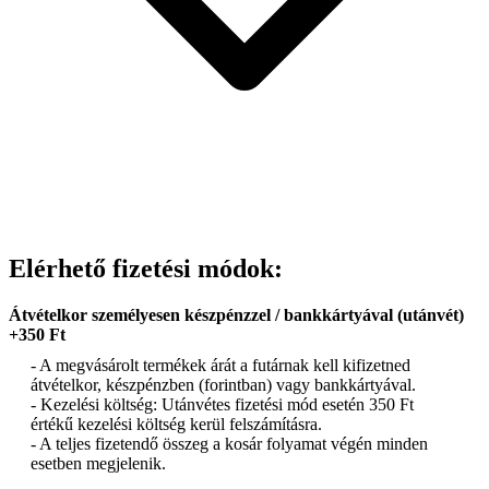
Elérhető fizetési módok:
Átvételkor személyesen készpénzzel / bankkártyával (utánvét)
+350 Ft
- A megvásárolt termékek árát a futárnak kell kifizetned
átvételkor, készpénzben (forintban) vagy bankkártyával.
- Kezelési költség: Utánvétes fizetési mód esetén 350 Ft
értékű kezelési költség kerül felszámításra.
- A teljes fizetendő összeg a kosár folyamat végén minden
esetben megjelenik.