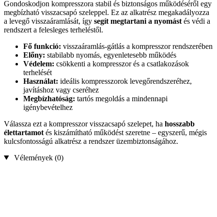
Gondoskodjon kompresszora stabil és biztonságos működéséről egy
megbízható visszacsapó szeleppel. Ez az alkatrész megakadályozza
a levegő visszaáramlását, így
segít megtartani a nyomást
és védi a
rendszert a felesleges terheléstől.
Fő funkció:
visszaáramlás-gátlás a kompresszor rendszerében
Előny:
stabilabb nyomás, egyenletesebb működés
Védelem:
csökkenti a kompresszor és a csatlakozások
terhelését
Használat:
ideális kompresszorok levegőrendszeréhez,
javításhoz vagy cseréhez
Megbízhatóság:
tartós megoldás a mindennapi
igénybevételhez
Válassza ezt a kompresszor visszacsapó szelepet, ha
hosszabb
élettartamot
és kiszámítható működést szeretne – egyszerű, mégis
kulcsfontosságú alkatrész a rendszer üzembiztonságához.
Vélemények (0)