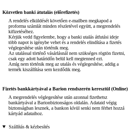
Közvetlen banki átutalás (előrefizetés)
A rendelés elküldését követően e-mailben megkapod a
proforma számlát minden részletével együtt, a megrendelés
kifizetéséhez.
Kérjük vedd figyelembe, hogy a banki utalás átfutási ideje
több napot is igénybe vehet és a rendelés elindítása a fizetés
véglegesítése után történik meg.
Az utalással történő vásárlásnál nem szükséges rögtön fizetni,
csak egy adott határidőn belül kell megtenned ezt.
Amíg nem történik meg az utalás és véglegesítése, addig a
termék kiszállítása sem kezdődik meg.
Fizetés bankkártyával a Barion rendszerén keresztül (Online)
A megrendelés véglegesítése után azonnal fizethetsz
bankártyával a Barionbiztonságos oldalán. Adataid végig
biztonságban lesznek, a bankon kívül senki nem férhet hozzá
kártyád adataihoz.
Szállítás & kézbesítés