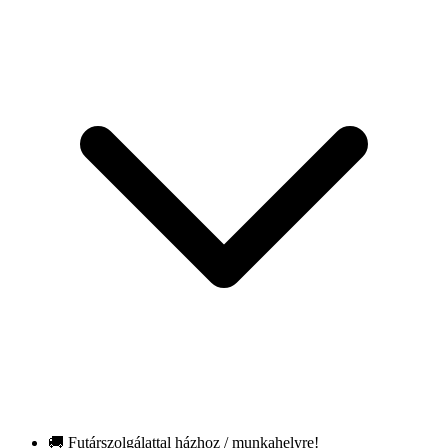
🚚 Futárszolgálattal házhoz / munkahelyre!