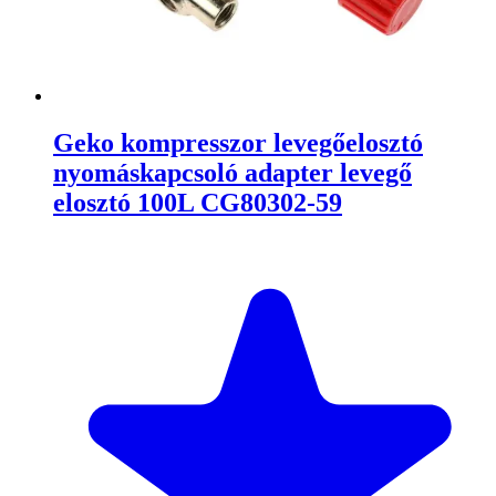
Geko kompresszor levegőelosztó
nyomáskapcsoló adapter levegő
elosztó 100L CG80302-59