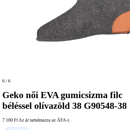
6 / 6
Geko női EVA gumicsizma filc
béléssel olívazöld 38 G90548-38
7 100
Ft
Az ár tartalmazza az ÁFA-t.