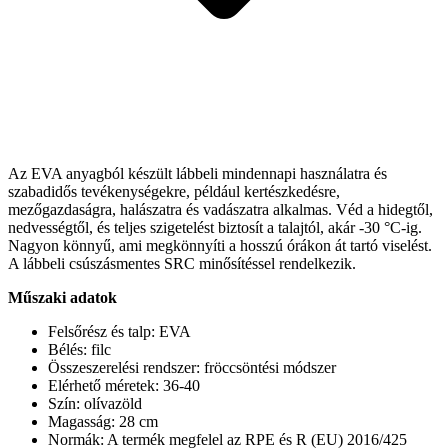
Az EVA anyagból készült lábbeli mindennapi használatra és
szabadidős tevékenységekre, például kertészkedésre,
mezőgazdaságra, halászatra és vadászatra alkalmas. Véd a hidegtől,
nedvességtől, és teljes szigetelést biztosít a talajtól, akár -30 °C-ig.
Nagyon könnyű, ami megkönnyíti a hosszú órákon át tartó viselést.
A lábbeli csúszásmentes SRC minősítéssel rendelkezik.
Műszaki adatok
Felsőrész és talp: EVA
Bélés: filc
Összeszerelési rendszer: fröccsöntési módszer
Elérhető méretek: 36-40
Szín: olívazöld
Magasság: 28 cm
Normák: A termék megfelel az RPE és R (EU) 2016/425