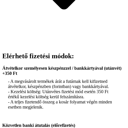
Elérhető fizetési módok:
Átvételkor személyesen készpénzzel / bankkártyával (utánvét)
+350 Ft
- A megvásárolt termékek árát a futárnak kell kifizetned
átvételkor, készpénzben (forintban) vagy bankkártyával.
- Kezelési költség: Utánvétes fizetési mód esetén 350 Ft
értékű kezelési költség kerül felszámításra.
- A teljes fizetendő összeg a kosár folyamat végén minden
esetben megjelenik.
Közvetlen banki átutalás (előrefizetés)