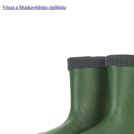
Vissza a Munkavédelmi cipőkhöz