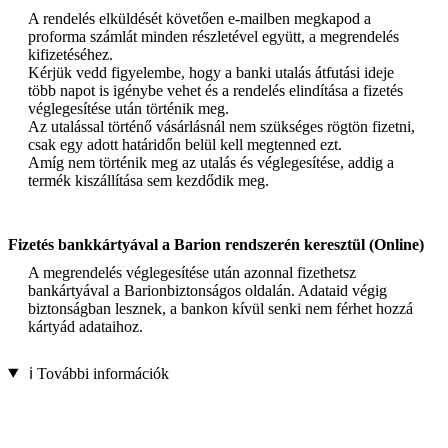
A rendelés elküldését követően e-mailben megkapod a
proforma számlát minden részletével együtt, a megrendelés
kifizetéséhez.
Kérjük vedd figyelembe, hogy a banki utalás átfutási ideje
több napot is igénybe vehet és a rendelés elindítása a fizetés
véglegesítése után történik meg.
Az utalással történő vásárlásnál nem szükséges rögtön fizetni,
csak egy adott határidőn belül kell megtenned ezt.
Amíg nem történik meg az utalás és véglegesítése, addig a
termék kiszállítása sem kezdődik meg.
Fizetés bankkártyával a Barion rendszerén keresztül (Online)
A megrendelés véglegesítése után azonnal fizethetsz
bankártyával a Barionbiztonságos oldalán. Adataid végig
biztonságban lesznek, a bankon kívül senki nem férhet hozzá
kártyád adataihoz.
ℹ️ További információk