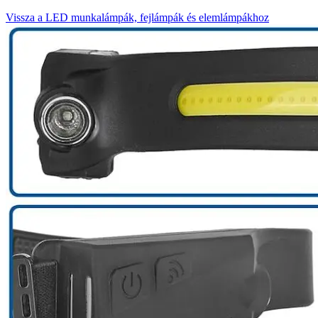
Vissza a LED munkalámpák, fejlámpák és elemlámpákhoz