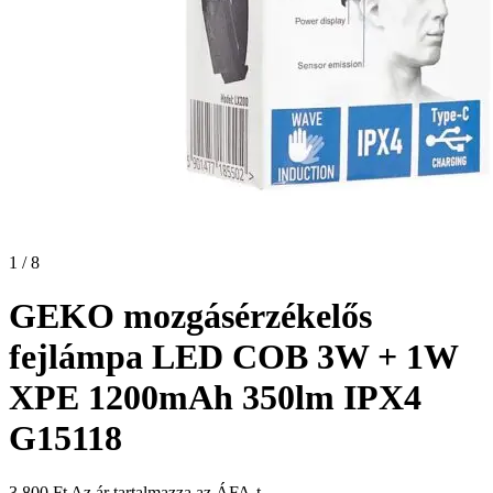
1 / 8
GEKO mozgásérzékelős
fejlámpa LED COB 3W + 1W
XPE 1200mAh 350lm IPX4
G15118
3 800
Ft
Az ár tartalmazza az ÁFA-t.