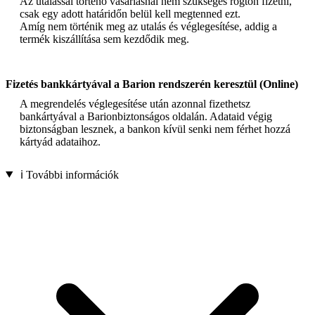
Az utalással történő vásárlásnál nem szükséges rögtön fizetni,
csak egy adott határidőn belül kell megtenned ezt.
Amíg nem történik meg az utalás és véglegesítése, addig a
termék kiszállítása sem kezdődik meg.
Fizetés bankkártyával a Barion rendszerén keresztül (Online)
A megrendelés véglegesítése után azonnal fizethetsz
bankártyával a Barionbiztonságos oldalán. Adataid végig
biztonságban lesznek, a bankon kívül senki nem férhet hozzá
kártyád adataihoz.
ℹ️ További információk