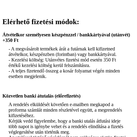
Elérhető fizetési módok:
Átvételkor személyesen készpénzzel / bankkártyával (utánvét)
+350 Ft
- A megvásárolt termékek árát a futárnak kell kifizetned
átvételkor, készpénzben (forintban) vagy bankkártyával.
- Kezelési költség: Utánvétes fizetési mód esetén 350 Ft
értékű kezelési költség kerül felszámításra.
- A teljes fizetendő összeg a kosár folyamat végén minden
esetben megjelenik.
Közvetlen banki átutalás (előrefizetés)
A rendelés elküldését követően e-mailben megkapod a
proforma számlát minden részletével együtt, a megrendelés
kifizetéséhez.
Kérjük vedd figyelembe, hogy a banki utalás átfutási ideje
több napot is igénybe vehet és a rendelés elindítása a fizetés
véglegesítése után történik meg.