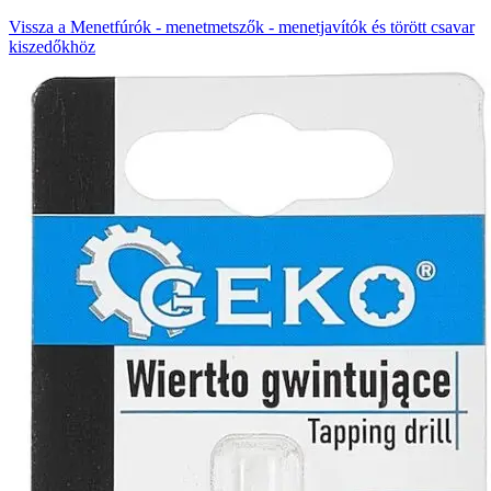
Vissza a Menetfúrók - menetmetszők - menetjavítók és törött csavar
kiszedőkhöz