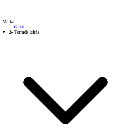
Márka
Geko
📝 Termék leírás