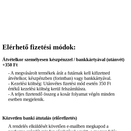
Elérhető fizetési módok:
Átvételkor személyesen készpénzzel / bankkártyával (utánvét)
+350 Ft
- A megvásárolt termékek árát a futárnak kell kifizetned
átvételkor, készpénzben (forintban) vagy bankkártyával.
- Kezelési költség: Utánvétes fizetési mód esetén 350 Ft
értékű kezelési költség kerül felszámításra.
- A teljes fizetendő összeg a kosár folyamat végén minden
esetben megjelenik.
Közvetlen banki átutalás (előrefizetés)
A rendelés elküldését követően e-mailben megkapod a