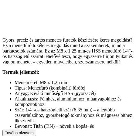
Gyors, precíz és tartós menetes furatok készítésére keres megoldást?
Ez a menetfúró tökéletes megoldás mind a szakemberek, mind a
barkácsolók számára. Ez az M8 x 1,25 mm-es HSS menetfúró 1/4″-
os hatszögletű szárral lehetővé teszi, hogy egyszerre fúrjon lyukat és
vágjon menetet – egyetlen műveletben, szerszámcsere nélkül!
Termék jellemzői:
Menetméret: M8 x 1,25 mm
Típus: Menetfúró (kombinált) fúrófej
Anyag: Kiváló minőségű HSS (gyorsacél)
Alkalmazás: Fémhez, alumíniumhoz, műanyagokhoz és
kompozitokhoz
Szár: 1/4″-os hatszögletű szár (6,35 mm) – a legtöbb
csavarhúzóhoz, gyorsbefogó tokmányhoz és mágneses bithez
illeszkedik
Bevonat: Titán (TiN) – növeli a kopás- és
hőmérsékletállóságot
Tovább olvasom