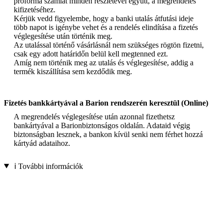
proforma számlát minden részletével együtt, a megrendelés
kifizetéséhez.
Kérjük vedd figyelembe, hogy a banki utalás átfutási ideje
több napot is igénybe vehet és a rendelés elindítása a fizetés
véglegesítése után történik meg.
Az utalással történő vásárlásnál nem szükséges rögtön fizetni,
csak egy adott határidőn belül kell megtenned ezt.
Amíg nem történik meg az utalás és véglegesítése, addig a
termék kiszállítása sem kezdődik meg.
Fizetés bankkártyával a Barion rendszerén keresztül (Online)
A megrendelés véglegesítése után azonnal fizethetsz
bankártyával a Barionbiztonságos oldalán. Adataid végig
biztonságban lesznek, a bankon kívül senki nem férhet hozzá
kártyád adataihoz.
ℹ️ További információk