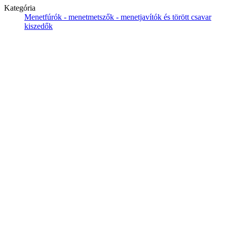
Kategória
Menetfúrók - menetmetszők - menetjavítók és törött csavar
kiszedők