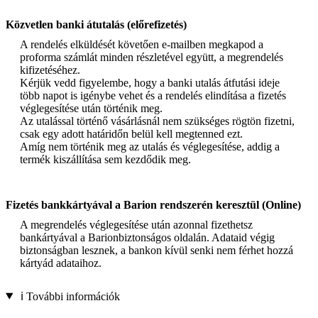
Közvetlen banki átutalás (előrefizetés)
A rendelés elküldését követően e-mailben megkapod a
proforma számlát minden részletével együtt, a megrendelés
kifizetéséhez.
Kérjük vedd figyelembe, hogy a banki utalás átfutási ideje
több napot is igénybe vehet és a rendelés elindítása a fizetés
véglegesítése után történik meg.
Az utalással történő vásárlásnál nem szükséges rögtön fizetni,
csak egy adott határidőn belül kell megtenned ezt.
Amíg nem történik meg az utalás és véglegesítése, addig a
termék kiszállítása sem kezdődik meg.
Fizetés bankkártyával a Barion rendszerén keresztül (Online)
A megrendelés véglegesítése után azonnal fizethetsz
bankártyával a Barionbiztonságos oldalán. Adataid végig
biztonságban lesznek, a bankon kívül senki nem férhet hozzá
kártyád adataihoz.
ℹ️ További információk