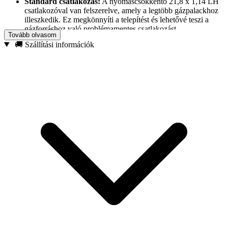
Standard csatlakozás:
A nyomáscsökkentő 21,8 x 1,14 LH
csatlakozóval van felszerelve, amely a legtöbb gázpalackhoz
illeszkedik. Ez megkönnyíti a telepítést és lehetővé teszi a
gázforráshoz való problémamentes csatlakozást.
Tovább olvasom
Folyamatos nyomásszabályozás:
Nyomáscsökkentőnk
🚚 Szállítási információk
lehetővé teszi a gáznyomás pontos szabályozását 0,5 bar és 4
bar között. Így az egyéni igényeihez igazíthatja.
Alkalmazás:
A nyomáscsökkentő ideális otthoni használatra,
kempingezéshez, telken, műhelyben és mindenhol, ahol stabil
és biztonságos gázforrásra van szükség.
Alkalmas
M21.8 x 1/14″ LH
csatlakozóval rendelkező
gázpalackokhoz.
Csökkenti a gázfogyasztást, stabilizálja a lángot és kényelmes
használatot biztosít.
Műszaki adatok:
Anyag: sárgaréz
Bemeneti csatlakozó menet: M21.8 x 1/14″ LH
Kimeneti csatlakozó menet: 3/8″ LH
Nyomásszabályozás: 0,5-4 bar
Gáztípus: propán/bután