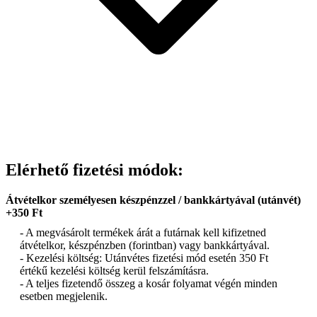
Elérhető fizetési módok:
Átvételkor személyesen készpénzzel / bankkártyával (utánvét)
+350 Ft
- A megvásárolt termékek árát a futárnak kell kifizetned
átvételkor, készpénzben (forintban) vagy bankkártyával.
- Kezelési költség: Utánvétes fizetési mód esetén 350 Ft
értékű kezelési költség kerül felszámításra.
- A teljes fizetendő összeg a kosár folyamat végén minden
esetben megjelenik.