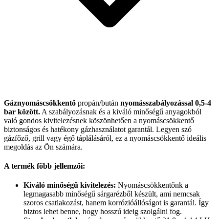
Gáznyomáscsökkentő
propán/bután
nyomásszabályozással 0,5-4
bar között.
A szabályozásnak és a kiváló minőségű anyagokból
való gondos kivitelezésnek köszönhetően a nyomáscsökkentő
biztonságos és hatékony gázhasználatot garantál. Legyen szó
gázfőző, grill vagy égő táplálásáról, ez a nyomáscsökkentő ideális
megoldás az Ön számára.
A termék főbb jellemzői:
Kiváló minőségű kivitelezés:
Nyomáscsökkentőnk a
legmagasabb minőségű sárgarézből készült, ami nemcsak
szoros csatlakozást, hanem korrózióállóságot is garantál. Így
biztos lehet benne, hogy hosszú ideig szolgálni fog.