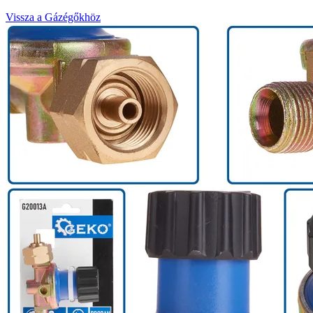
Vissza a Gázégőkhöz