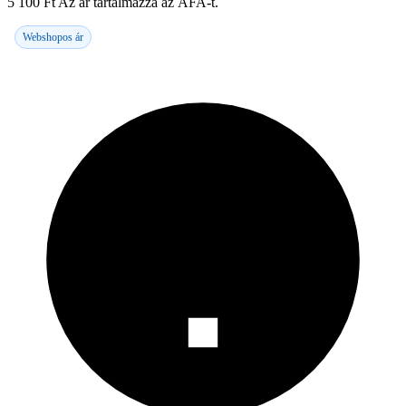
5 100
Ft
Az ár tartalmazza az ÁFA-t.
Webshopos ár