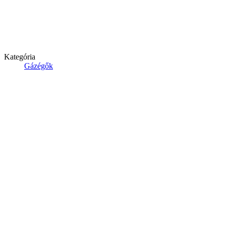
Kategória
Gázégők