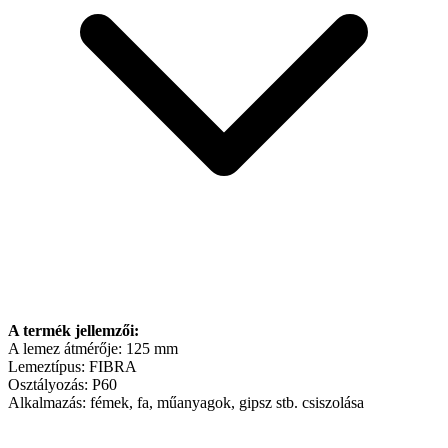
A termék jellemzői:
A lemez átmérője: 125 mm
Lemeztípus: FIBRA
Osztályozás: P60
Alkalmazás: fémek, fa, műanyagok, gipsz stb. csiszolása