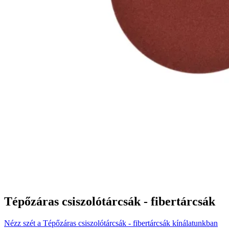
Tépőzáras csiszolótárcsák - fibertárcsák
Nézz szét a Tépőzáras csiszolótárcsák - fibertárcsák kínálatunkban