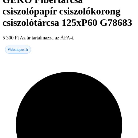
csiszolópapír csiszolókorong
csiszolótárcsa 125xP60 G78683
5 300
Ft
Az ár tartalmazza az ÁFA-t.
Webshopos ár