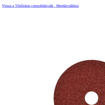
Vissza a Tépőzáras csiszolótárcsák - fibertárcsákhoz