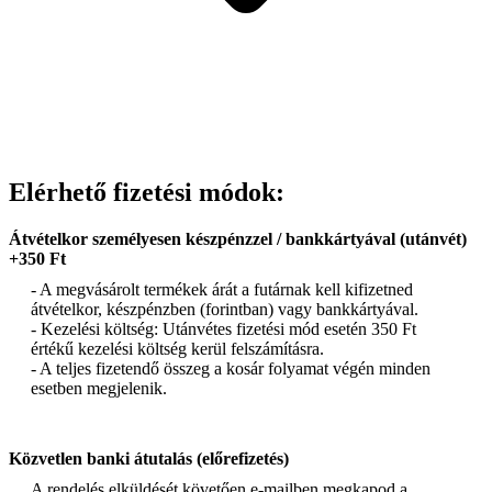
Elérhető fizetési módok:
Átvételkor személyesen készpénzzel / bankkártyával (utánvét)
+350 Ft
- A megvásárolt termékek árát a futárnak kell kifizetned
átvételkor, készpénzben (forintban) vagy bankkártyával.
- Kezelési költség: Utánvétes fizetési mód esetén 350 Ft
értékű kezelési költség kerül felszámításra.
- A teljes fizetendő összeg a kosár folyamat végén minden
esetben megjelenik.
Közvetlen banki átutalás (előrefizetés)
A rendelés elküldését követően e-mailben megkapod a