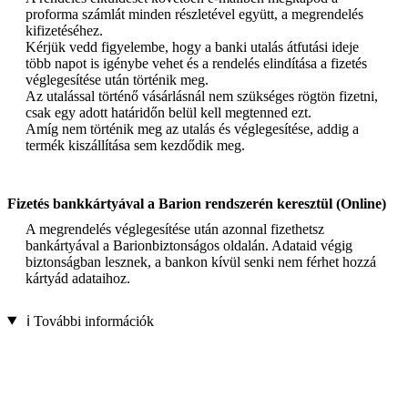
proforma számlát minden részletével együtt, a megrendelés
kifizetéséhez.
Kérjük vedd figyelembe, hogy a banki utalás átfutási ideje
több napot is igénybe vehet és a rendelés elindítása a fizetés
véglegesítése után történik meg.
Az utalással történő vásárlásnál nem szükséges rögtön fizetni,
csak egy adott határidőn belül kell megtenned ezt.
Amíg nem történik meg az utalás és véglegesítése, addig a
termék kiszállítása sem kezdődik meg.
Fizetés bankkártyával a Barion rendszerén keresztül (Online)
A megrendelés véglegesítése után azonnal fizethetsz
bankártyával a Barionbiztonságos oldalán. Adataid végig
biztonságban lesznek, a bankon kívül senki nem férhet hozzá
kártyád adataihoz.
ℹ️ További információk