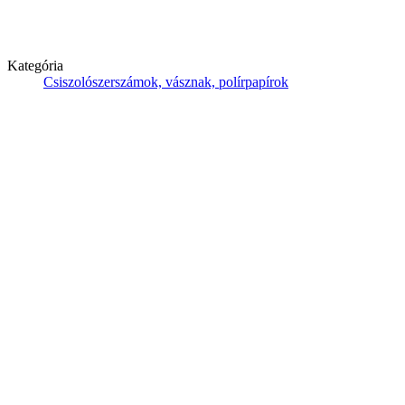
Kategória
Csiszolószerszámok, vásznak, polírpapírok