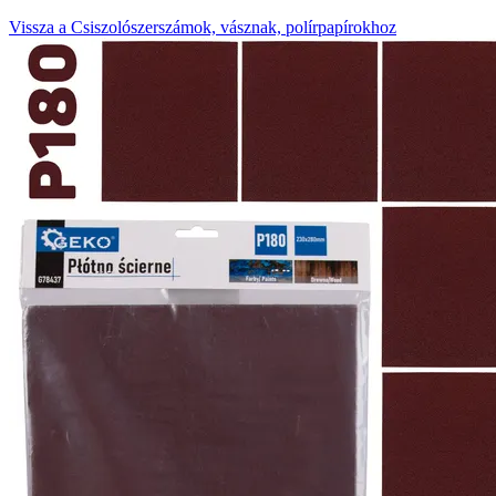
Vissza a Csiszolószerszámok, vásznak, polírpapírokhoz