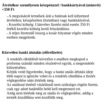
Átvételkor személyesen készpénzzel / bankkártyával (utánvét)
+350 Ft
- A megvásárolt termékek árát a futárnak kell kifizetned
átvételkor, készpénzben (forintban) vagy bankkártyával.
- Kezelési költség: Utánvétes fizetési mód esetén 350 Ft
értékű kezelési költség kerül felszámításra.
- A teljes fizetendő összeg a kosár folyamat végén minden
esetben megjelenik.
Közvetlen banki átutalás (előrefizetés)
A rendelés elküldését követően e-mailben megkapod a
proforma számlát minden részletével együtt, a megrendelés
kifizetéséhez.
Kérjük vedd figyelembe, hogy a banki utalás átfutási ideje
több napot is igénybe vehet és a rendelés elindítása a fizetés
véglegesítése után történik meg.
Az utalással történő vásárlásnál nem szükséges rögtön fizetni,
csak egy adott határidőn belül kell megtenned ezt.
Amíg nem történik meg az utalás és véglegesítése, addig a
termék kiszállítása sem kezdődik meg.