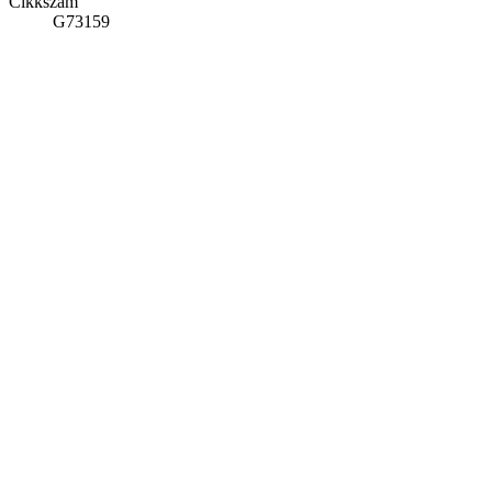
Cikkszám
G73159