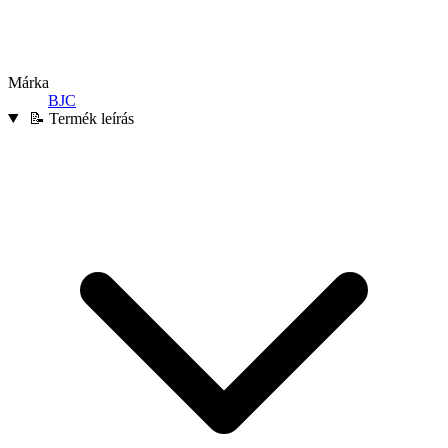
Márka
BJC
📝 Termék leírás