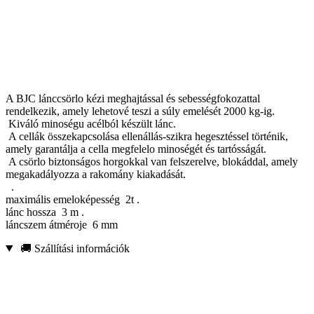
A BJC lánccsörlo kézi meghajtással és sebességfokozattal
rendelkezik, amely lehetové teszi a súly emelését 2000 kg-ig.
Kiváló minoségu acélból készült lánc.
A cellák összekapcsolása ellenállás-szikra hegesztéssel történik,
amely garantálja a cella megfelelo minoségét és tartósságát.
A csörlo biztonságos horgokkal van felszerelve, blokáddal, amely
megakadályozza a rakomány kiakadását.
.
maximális emeloképesség 2t .
lánc hossza 3 m .
láncszem átméroje 6 mm
🚚 Szállítási információk