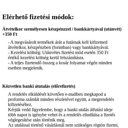
Elérhető fizetési módok:
Átvételkor személyesen készpénzzel / bankkártyával (utánvét)
+350 Ft
- A megvásárolt termékek árát a futárnak kell kifizetned
átvételkor, készpénzben (forintban) vagy bankkártyával.
- Kezelési költség: Utánvétes fizetési mód esetén 350 Ft
értékű kezelési költség kerül felszámításra.
- A teljes fizetendő összeg a kosár folyamat végén minden
esetben megjelenik.
Közvetlen banki átutalás (előrefizetés)
A rendelés elküldését követően e-mailben megkapod a
proforma számlát minden részletével együtt, a megrendelés
kifizetéséhez.
Kérjük vedd figyelembe, hogy a banki utalás átfutási ideje
több napot is igénybe vehet és a rendelés elindítása a fizetés
véglegesítése után történik meg.
Az utalással történő vásárlásnál nem szükséges rögtön fizetni,