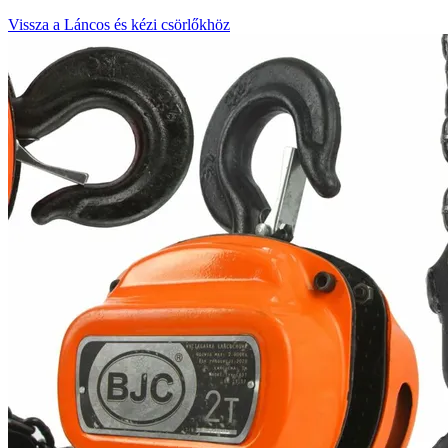
Vissza a Láncos és kézi csörlőkhöz