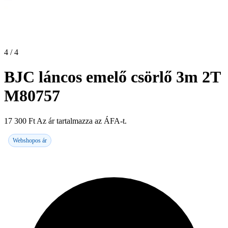
4 / 4
BJC láncos emelő csörlő 3m 2T
M80757
17 300
Ft
Az ár tartalmazza az ÁFA-t.
Webshopos ár