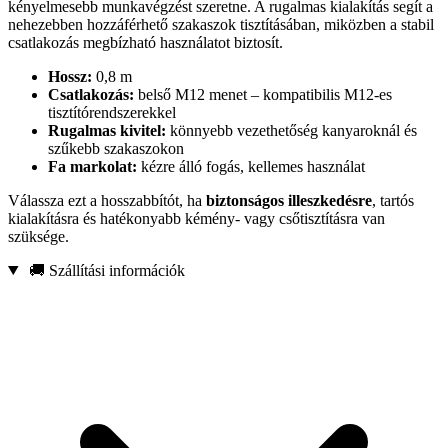
kényelmesebb munkavégzést szeretne. A rugalmas kialakítás segít a
nehezebben hozzáférhető szakaszok tisztításában, miközben a stabil
csatlakozás megbízható használatot biztosít.
Hossz:
0,8 m
Csatlakozás:
belső M12 menet – kompatibilis M12-es
tisztítórendszerekkel
Rugalmas kivitel:
könnyebb vezethetőség kanyaroknál és
szűkebb szakaszokon
Fa markolat:
kézre álló fogás, kellemes használat
Válassza ezt a hosszabbítót, ha
biztonságos illeszkedésre
, tartós
kialakításra és hatékonyabb kémény- vagy csőtisztításra van
szüksége.
🚚 Szállítási információk