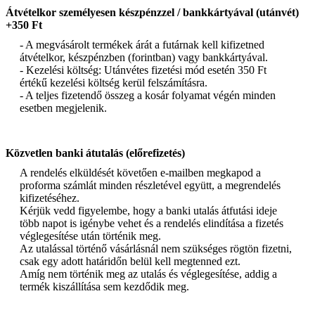
Átvételkor személyesen készpénzzel / bankkártyával (utánvét)
+350 Ft
- A megvásárolt termékek árát a futárnak kell kifizetned
átvételkor, készpénzben (forintban) vagy bankkártyával.
- Kezelési költség: Utánvétes fizetési mód esetén 350 Ft
értékű kezelési költség kerül felszámításra.
- A teljes fizetendő összeg a kosár folyamat végén minden
esetben megjelenik.
Közvetlen banki átutalás (előrefizetés)
A rendelés elküldését követően e-mailben megkapod a
proforma számlát minden részletével együtt, a megrendelés
kifizetéséhez.
Kérjük vedd figyelembe, hogy a banki utalás átfutási ideje
több napot is igénybe vehet és a rendelés elindítása a fizetés
véglegesítése után történik meg.
Az utalással történő vásárlásnál nem szükséges rögtön fizetni,
csak egy adott határidőn belül kell megtenned ezt.
Amíg nem történik meg az utalás és véglegesítése, addig a
termék kiszállítása sem kezdődik meg.